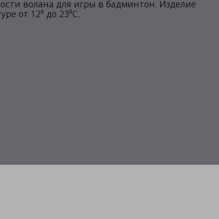
сти волана для игры в бадминтон. Изделие
е от 12⁰ до 23⁰С.