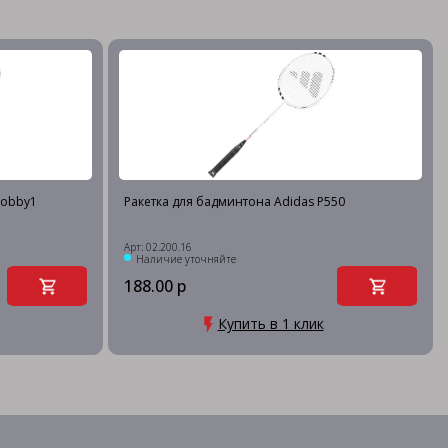
Нobby1
Ракетка для бадминтона Adidas P550
Арт: 02.200.16
Наличие уточняйте
188.00 р
Купить в 1 клик