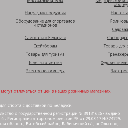
Массажные кресла
Медицинское ко
оборуд
Наградная продукция
Настоль
Оборудование для спортзалов
Роликовы
и стадионов
Садовая
Самокаты в Беларуси
Сапборды 
Скейтборды
Товары для 
Товары для туризма
Тренажеры
Тяжелая атлетика
Художественн
Электровелосипеды
Электро
могут отличаться от цен в наших розничных магазинах.
для спорта с доставкой по Беларуси.
льство о государственной регистрации № 391316267 выдано
г. Регистрация в торговом реестре РБ от 29.03.17 №374729.
ая область, Витебский район, Бабиничский с/с, аг.Ольгово,