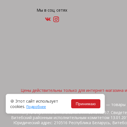
Мы в соц. сетях
Цены действительны только для интернет-магазина и 
🍪 Этот сайт использует
Принимаю
2026, © "Арена спорта" — товары 
cookies.
Подробнее
ИП Жакуть Вероника Витальевна. УНП 391316267. Свидете
Витебский районным исполнительным комитетом 13.01.2014
Юридический адрес: 210516 Республика Беларусь, Витебск