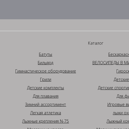
Каталог
Батуты
Бескаркас
Бильярд
ВЕЛОСИПЕДЫ В МИ
Гимнастическое оборудование
Гирос
Грили
Детские
Детские комплекты
Детские спорти
Для плавания
Для ф
Зимний ассортимент
Игровые в
Легкая атлетика
лыжи ох
Лыжные крепления N-75
Лыжный ком