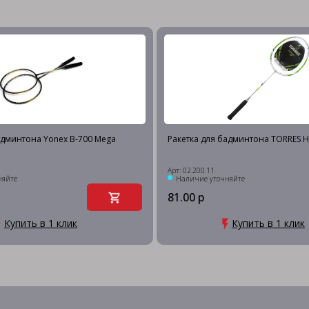
админтона Yonex B-700 Mega
Ракетка для бадминтона TORRES 
Арт: 02.200.11
няйте
Наличие уточняйте
81.00 р
Купить в 1 клик
Купить в 1 клик