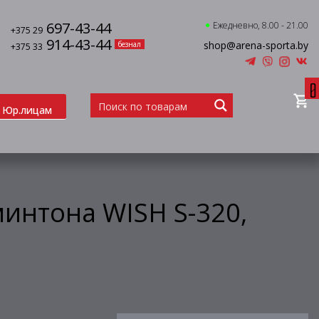
697-43-44
Ежедневно, 8.00 - 21.00
+375 29
914-43-44
shop@arena-sporta.by
безнал
+375 33
0
Юр.лицам
интона WISH S-320,