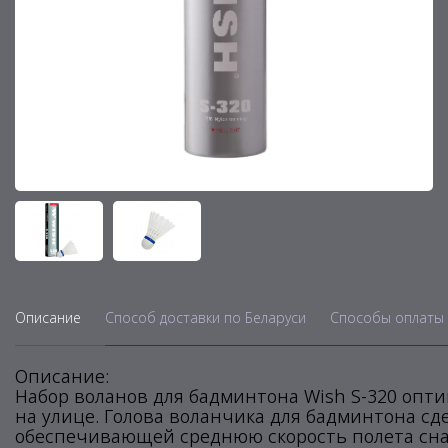
Описание
Способ доставки по Беларуси
Способы оплаты 
Описание:
Набор воланов для бадминтона Wish S-320 опти
на улице. Голова воланчика для бадминтона сд
обеспечивающей среднюю скорость полета снар