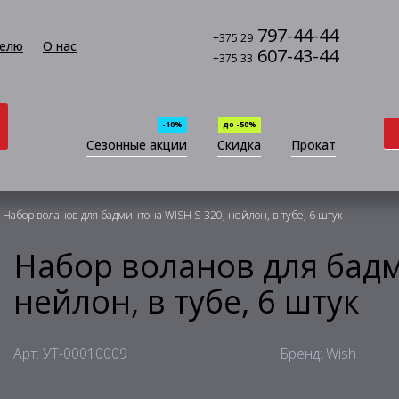
797-44-44
+375 29
елю
О нас
607-43-44
+375 33
-10%
до -50%
Сезонные акции
Скидка
Прокат
Набор воланов для бадминтона WISH S-320, нейлон, в тубе, 6 штук
Набор воланов для бадм
нейлон, в тубе, 6 штук
Арт: УТ-00010009
Бренд: Wish