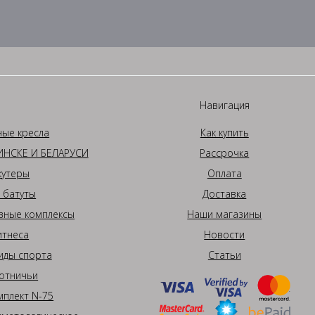
Навигация
ные кресла
Как купить
НСКЕ И БЕЛАРУСИ
Рассрочка
кутеры
Оплата
 батуты
Доставка
вные комплексы
Наши магазины
итнеса
Новости
иды спорта
Статьи
отничьи
плект N-75