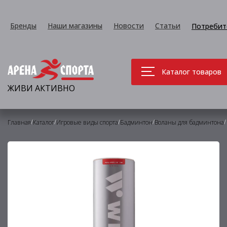
Бренды
Наши магазины
Новости
Статьи
Потребит
Каталог товаров
ЖИВИ АКТИВНО
/
/
/
/
/
Главная
Каталог
Игровые виды спорта
Бадминтон
Воланы для бадминтона