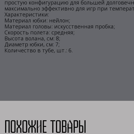
простую конфигурацию для большей долговечно
максимально эффективно для игр при температур
Характеристики:
Материал юбки: нейлон;
Материал головы: искусственная пробка;
Скорость полета: средняя;
Высота волана, см: 8;
Диаметр юбки, см: 7;
Количество в тубе, шт.: 6.
Похожие товары