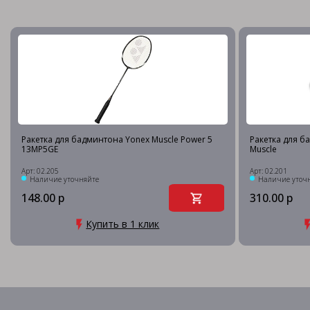
Ракетка для бадминтона Yonex Muscle Power 5
Ракетка для б
13MP5GE
Muscle
Арт: 02.205
Арт: 02.201
Наличие уточняйте
Наличие уточ
148.00 р
310.00 р
Купить в 1 клик