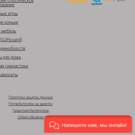
сметологическое
ование
ные игры
е коньки
 мебель
(SUPboard)
единоборств
 для дома
ая гимнастика
самокаты
Политика защиты данных
Потребителям на заметку
Гарантия/Экспертиза
Обмен/Возврат
Напишите нам, мы онлайн!