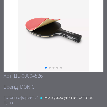
Арт: ЦБ-00004526
Бренд: DONIC
Готовы оформить?:
Менеджер уточнит остаток
Цена: