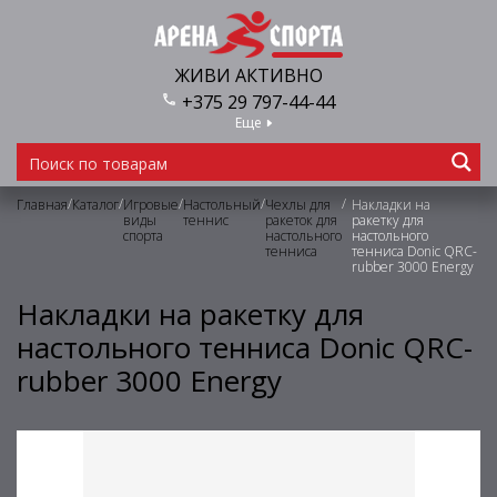
ЖИВИ АКТИВНО
+375 29 797-44-44
Еще
/
/
/
/
/
Главная
Каталог
Игровые
Настольный
Чехлы для
Накладки на
виды
теннис
ракеток для
ракетку для
спорта
настольного
настольного
тенниса
тенниса Donic QRC-
rubber 3000 Energy
Накладки на ракетку для
настольного тенниса Donic QRC-
rubber 3000 Energy