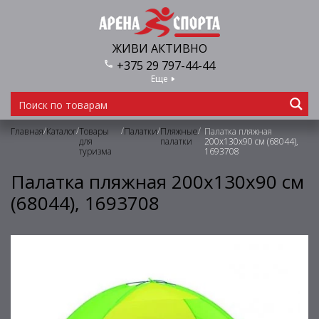
ЖИВИ АКТИВНО
+375 29 797-44-44
Еще
/
/
/
/
/
Главная
Каталог
Товары
Палатки
Пляжные
Палатка пляжная
для
палатки
200х130х90 см (68044),
туризма
1693708
Палатка пляжная 200х130х90 см
(68044), 1693708