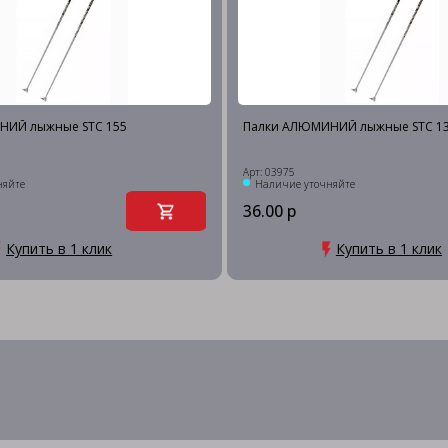
НИЙ лыжные STC 155
Палки АЛЮМИНИЙ лыжные STC 1
Арт: 03975
няйте
Наличие уточняйте
36.00 р
Купить в 1 клик
Купить в 1 клик