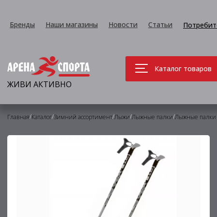
Бренды
Наши магазины
Новости
Статьи
Потребит
Каталог товаров
ЖИВИ АКТИВНО
/
/
/
/
/
Главная
Каталог
Зимний ассортимент
Лыжи
Лыжные палки
Лыжные палки