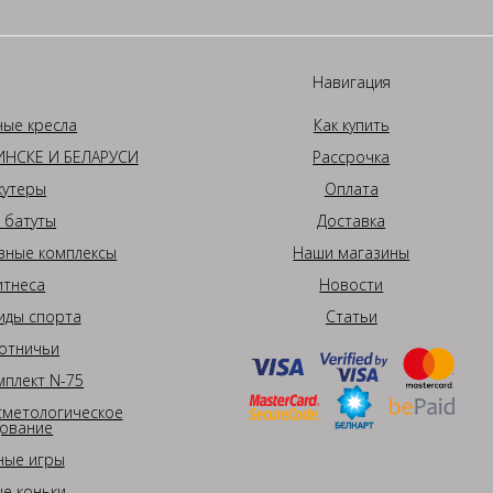
Навигация
ные кресла
Как купить
НСКЕ И БЕЛАРУСИ
Рассрочка
кутеры
Оплата
 батуты
Доставка
вные комплексы
Наши магазины
итнеса
Новости
иды спорта
Статьи
отничьи
плект N-75
сметологическое
ование
ные игры
е коньки