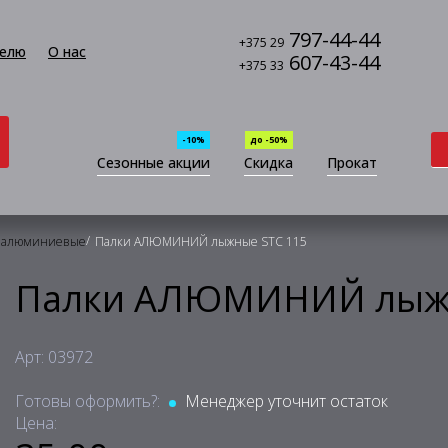
797-44-44
+375 29
елю
О нас
607-43-44
+375 33
-10%
до -50%
Сезонные акции
Скидка
Прокат
/
 алюминиевые
Палки АЛЮМИНИЙ лыжные STC 115
Палки АЛЮМИНИЙ лыжн
Арт: 03972
Готовы оформить?:
Менеджер уточнит остаток
Цена: