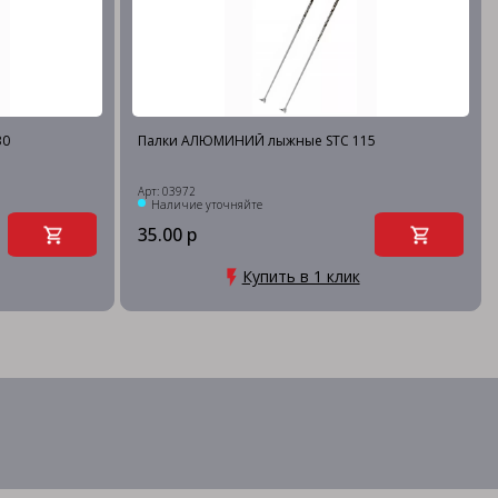
30
Палки АЛЮМИНИЙ лыжные STC 115
Арт: 03972
Наличие уточняйте
35.00 р
Купить в 1 клик