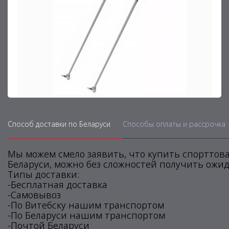
Способ доставки по Беларуси
Способы оплаты и рассрочка
Мы можем смело заявить, что купить спорттова
Беларуси, можно без сложностей получить ожид
Типы доставки:
-Бесплатная доставка
-Самовывоз
-По Витебску нашим транспортом
-По Беларуси нашим транспортом
-Почтой Беларуси