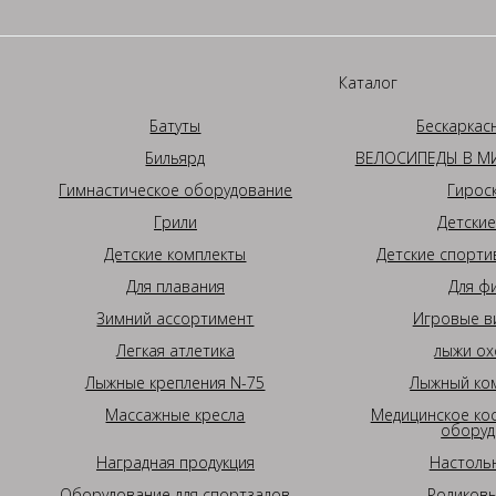
Каталог
Батуты
Бескаркас
Бильярд
ВЕЛОСИПЕДЫ В МИ
Гимнастическое оборудование
Гирос
Грили
Детские
Детские комплекты
Детские спорти
Для плавания
Для ф
Зимний ассортимент
Игровые в
Легкая атлетика
лыжи ох
Лыжные крепления N-75
Лыжный ком
Массажные кресла
Медицинское ко
оборуд
Наградная продукция
Настоль
Оборудование для спортзалов
Роликовы