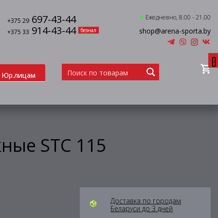
697-43-44
Ежедневно, 8.00 - 21.00
+375 29
914-43-44
shop@arena-sporta.by
безнал
+375 33
0
Юр.лицам
ые STC 115
Доставка по городам
Беларуси до 3 дней