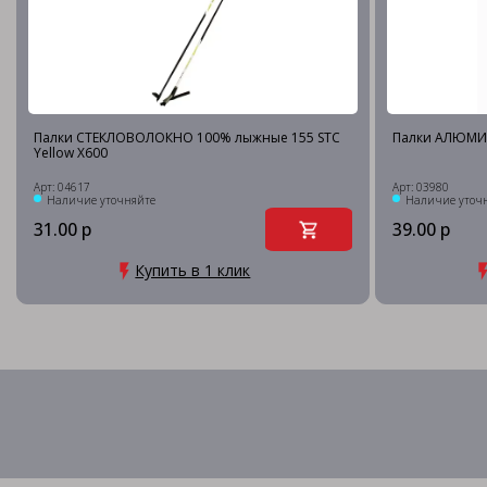
Палки СТЕКЛОВОЛОКНО 100% лыжные 155 STC
Палки АЛЮМИ
Yellow X600
Арт: 04617
Арт: 03980
Наличие уточняйте
Наличие уточ
31.00 р
39.00 р
Купить в 1 клик