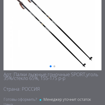
Арт: Палки лыжные гоночные SPORT,уголь
35%/стекло 65%, 155-175 р-р
Страна: РОССИЯ
Готовы оформить?:
Менеджер уточнит остаток
Цена: