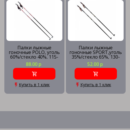
Палки лыжные
Палки лыжные
гоночные POLO, уголь
гоночные SPORT,уголь
60%/стекло 40%, 115-
35%/стекло 65%, 130-
125 р-р
150 р-р
88.00 р
52.00 р
Купить в 1 клик
Купить в 1 клик