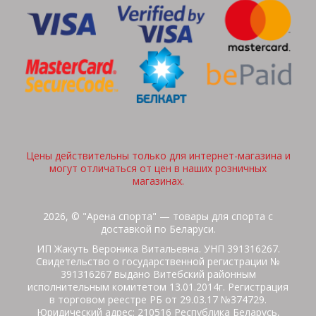
Цены действительны только для интернет-магазина и
могут отличаться от цен в наших розничных
магазинах.
2026, © "Арена спорта" — товары для спорта с
доставкой по Беларуси.
ИП Жакуть Вероника Витальевна. УНП 391316267.
Свидетельство о государственной регистрации №
391316267 выдано Витебский районным
исполнительным комитетом 13.01.2014г. Регистрация
в торговом реестре РБ от 29.03.17 №374729.
Юридический адрес: 210516 Республика Беларусь,