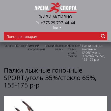
ЖИВИ АКТИВНО
+375 29 797-44-44
Еще
/
/
/
/
/
/
Главная
Каталог
Зимний
Лыжи
Лыжные
Лыжные
Палки лыжные
ассортимент
палки
палки
гоночные
уголь/
SPORT,уголь
стекло
35%/стекло 65%,
155-175 р-р
Палки лыжные гоночные
SPORT,уголь 35%/стекло 65%,
155-175 р-р