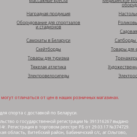
Массажные кресла
Медицинское ко
оборуд
Наградная продукция
Настоль
Оборудование для спортзалов
Роликовы
и стадионов
Садовая
Самокаты в Беларуси
Сапборды 
Скейтборды
Товары для 
Товары для туризма
Тренажеры
Тяжелая атлетика
Художественн
Электровелосипеды
Электро
могут отличаться от цен в наших розничных магазинах.
для спорта с доставкой по Беларуси.
льство о государственной регистрации № 391316267 выдано
г. Регистрация в торговом реестре РБ от 29.03.17 №374729.
ая область, Витебский район, Бабиничский с/с, аг.Ольгово,