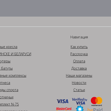
Навигация
ные кресла
Как купить
НСКЕ И БЕЛАРУСИ
Рассрочка
кутеры
Оплата
 батуты
Доставка
вные комплексы
Наши магазины
итнеса
Новости
иды спорта
Статьи
отничьи
плект N-75