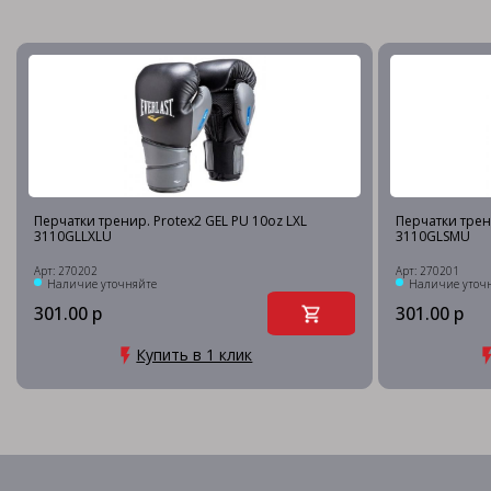
Перчатки тренир. Protex2 GEL PU 10oz LXL
Перчатки трен
3110GLLXLU
3110GLSMU
Арт: 270202
Арт: 270201
Наличие уточняйте
Наличие уточ
301.00 р
301.00 р
Купить в 1 клик