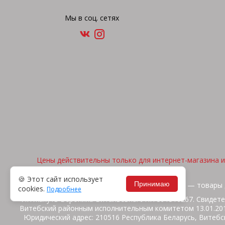
Мы в соц. сетях
Цены действительны только для интернет-магазина и 
🍪 Этот сайт использует
Принимаю
2026, © "Арена спорта" — товары 
cookies.
Подробнее
ИП Жакуть Вероника Витальевна. УНП 391316267. Свидете
Витебский районным исполнительным комитетом 13.01.2014
Юридический адрес: 210516 Республика Беларусь, Витебск