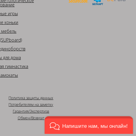
сметологическое
ование
ные игры
е коньки
 мебель
(SUPboard)
единоборств
 для дома
ая гимнастика
самокаты
Политика защиты данных
Потребителям на заметку
Гарантия/Экспертиза
Обмен/Возврат
Напишите нам, мы онлайн!