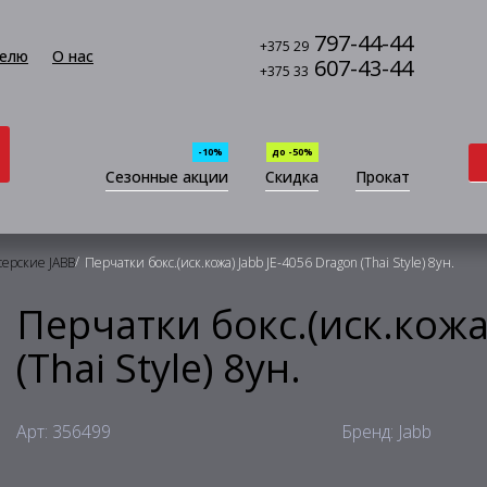
797-44-44
+375 29
елю
О нас
607-43-44
+375 33
-10%
до -50%
Сезонные акции
Скидка
Прокат
/
серские JABB
Перчатки бокс.(иск.кожа) Jabb JE-4056 Dragon (Thai Style) 8ун.
Перчатки бокс.(иск.кожа
(Thai Style) 8ун.
Арт: 356499
Бренд: Jabb