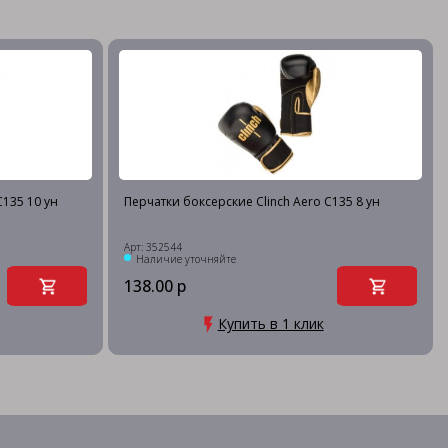
C135 10 ун
Перчатки боксерские Clinch Aero C135 8 ун
Арт: 352544
Наличие уточняйте
138.00 р
Купить в 1 клик