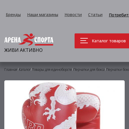
Бренды
Наши магазины
Новости
Статьи
Потребит
Каталог товаров
ЖИВИ АКТИВНО
/
/
/
/
Главная
Каталог
Товары для единоборств
Перчатки для бокса
Перчатки бок