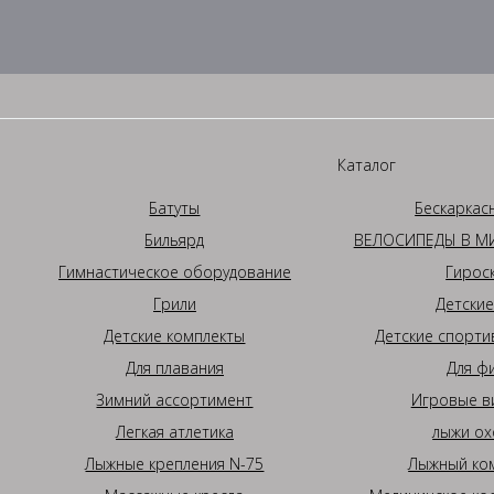
Каталог
Батуты
Бескаркас
Бильярд
ВЕЛОСИПЕДЫ В МИ
Гимнастическое оборудование
Гирос
Грили
Детские
Детские комплекты
Детские спорти
Для плавания
Для ф
Зимний ассортимент
Игровые в
Легкая атлетика
лыжи ох
Лыжные крепления N-75
Лыжный ком