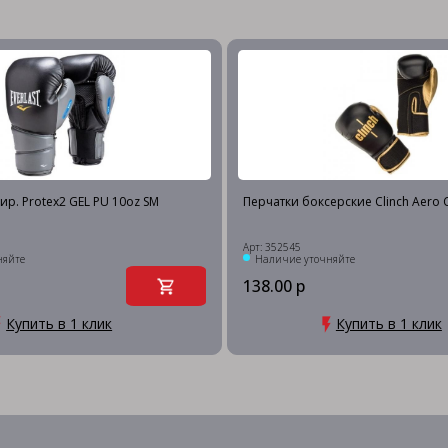
ир. Protex2 GEL PU 10oz SM
Перчатки боксерские Clinch Aero 
Арт: 352545
няйте
Наличие уточняйте
138.00 р
Купить в 1 клик
Купить в 1 клик