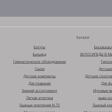
Каталог
Батуты
Бескаркас
Бильярд
ВЕЛОСИПЕДЫ В МИ
Гимнастическое оборудование
Гирос
Грили
Детские
Детские комплекты
Детские спорти
Для плавания
Для ф
Зимний ассортимент
Игровые в
Легкая атлетика
лыжи ох
Лыжные крепления N-75
Лыжный ком