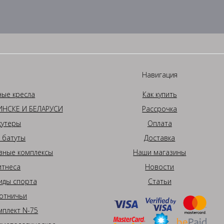
Навигация
ные кресла
Как купить
НСКЕ И БЕЛАРУСИ
Рассрочка
кутеры
Оплата
 батуты
Доставка
вные комплексы
Наши магазины
итнеса
Новости
иды спорта
Статьи
отничьи
плект N-75