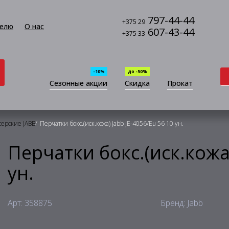
797-44-44
+375 29
елю
О нас
607-43-44
+375 33
-10%
до -50%
Сезонные акции
Скидка
Прокат
/
серские JABB
Перчатки бокс.(иск.кожа) Jabb JE-4056/Eu 56 10 ун.
Перчатки бокс.(иск.кожа)
ун.
Арт: 358875
Бренд: Jabb