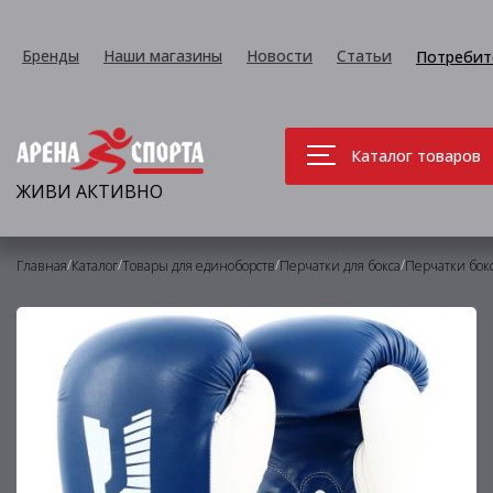
Бренды
Наши магазины
Новости
Статьи
Потребит
Каталог товаров
ЖИВИ АКТИВНО
/
/
/
/
Главная
Каталог
Товары для единоборств
Перчатки для бокса
Перчатки бок