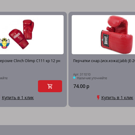
ерские Clinch Olimp C111 кр 12 ун
Перчатки снар.(иск.кожа) Jabb JE-
Арт: 311010
няйте
Наличие уточняйте
74.00 р
Купить в 1 клик
Купить в 1 клик