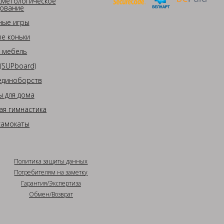
сметологическое
ование
ные игры
е коньки
 мебель
(SUPboard)
единоборств
 для дома
ая гимнастика
самокаты
Политика защиты данных
Потребителям на заметку
Гарантия/Экспертиза
Обмен/Возврат