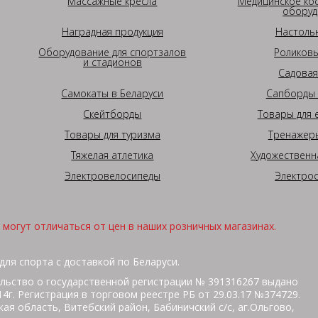
Массажные кресла
Медицинское ко
оборуд
Наградная продукция
Настоль
Оборудование для спортзалов
Роликовы
и стадионов
Садовая
Самокаты в Беларуси
Сапборды 
Скейтборды
Товары для 
Товары для туризма
Тренажеры
Тяжелая атлетика
Художественн
Электровелосипеды
Электро
могут отличаться от цен в наших розничных магазинах.
для спорта с доставкой по Беларуси.
льство о государственной регистрации № 391316267 выдано
г. Регистрация в торговом реестре РБ от 29.03.17 №374729.
ая область, Витебский район, Бабиничский с/с, аг.Ольгово,