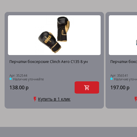
Перчатки боксерские Clinch Aero C135 8 ун
Перчатки бокс
Арт: 352544
Арт: 356541
Наличие уточняйте
Наличие уточ
138.00 р
197.00 р
Купить в 1 клик