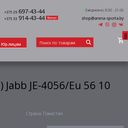
697-43-44
Ежедневно, 8.00 - 21.00
+375 29
914-43-44
shop@arena-sporta.by
безнал
+375 33
0
Юр.лицам
 Jabb JE-4056/Eu 56 10
Страна: Пакистан