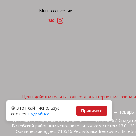
Мы в соц. сетях
Цены действительны только для интернет-магазина и 
🍪 Этот сайт использует
Принимаю
2026, © "Арена спорта" — товары 
cookies.
Подробнее
ИП Жакуть Вероника Витальевна. УНП 391316267. Свидете
Витебский районным исполнительным комитетом 13.01.2014
Юридический адрес: 210516 Республика Беларусь, Витебск