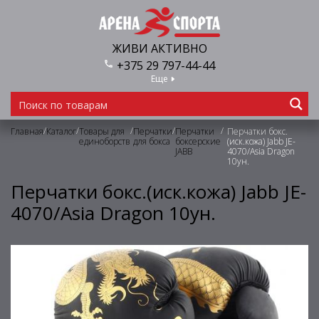
ЖИВИ АКТИВНО
+375 29 797-44-44
Еще
/
/
/
/
/
Главная
Каталог
Товары для
Перчатки
Перчатки
Перчатки бокс.
единоборств
для бокса
боксерские
(иск.кожа) Jabb JE-
JABB
4070/Asia Dragon
10ун.
Перчатки бокс.(иск.кожа) Jabb JE-
4070/Asia Dragon 10ун.