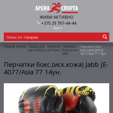
ЖИВИ АКТИВНО
+375 29 797-44-44
Еще
/
/
/
/
/
Главная
Каталог
Товары для
Перчатки
Перчатки
Перчатки бокс.
единоборств
для бокса
боксерские
(иск.кожа) Jabb JE-
JABB
4077/Asia 77 14ун.
Перчатки бокс.(иск.кожа) Jabb JE-
4077/Asia 77 14ун.