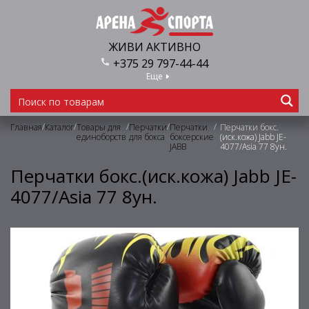
ЖИВИ АКТИВНО
+375 29 797-44-44
Еще
/
/
/
/
/
Главная
Каталог
Товары для
Перчатки
Перчатки
Перчатки бокс.
единоборств
для бокса
боксерские
(иск.кожа) Jabb JE-
JABB
4077/Asia 77 8ун.
Перчатки бокс.(иск.кожа) Jabb JE-
4077/Asia 77 8ун.