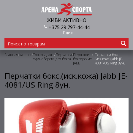
ЖИВИ АКТИВНО
+375 29 797-44-44
Еще
/
/
/
/
/
Главная
Каталог
Товары для
Перчатки
Перчатки
Перчатки бокс.
единоборств
для бокса
боксерские
(иск.кожа) Jabb JE-
JABB
4081/US Ring 8ун.
Перчатки бокс.(иск.кожа) Jabb JE-
4081/US Ring 8ун.