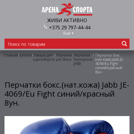
ЖИВИ АКТИВНО
+375 29 797-44-44
Еще
/
/
/
/
/
Главная
Каталог
Товары для
Перчатки
Перчатки
Перчатки бокс.
единоборств
для бокса
боксерские
(нат.кожа) Jabb JE-
JABB
4069/Eu Fight
синий/красный
8ун.
Перчатки бокс.(нат.кожа) Jabb JE-
4069/Eu Fight синий/красный
8ун.