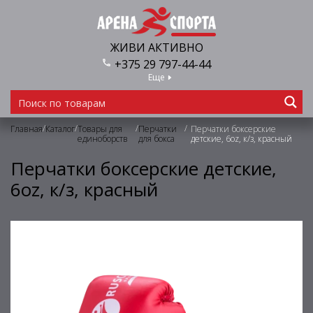
ЖИВИ АКТИВНО
+375 29 797-44-44
Еще
/
/
/
/
Главная
Каталог
Товары для
Перчатки
Перчатки боксерские
единоборств
для бокса
детские, 6oz, к/з, красный
Перчатки боксерские детские,
6oz, к/з, красный