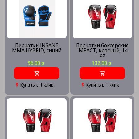
Перчатки INSANE
Перчатки боксерские
MMA HYBRID, синий
IMPACT, красный, 14
oz
96.00 р
132.00 р
Купить в 1 клик
Купить в 1 клик