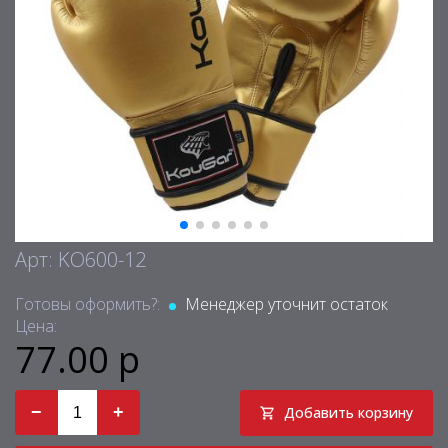
Арт: KO600-12
Готовы оформить?:
Менеджер уточнит остаток
Цена:
77.00 р
−
+
Добавить корзину