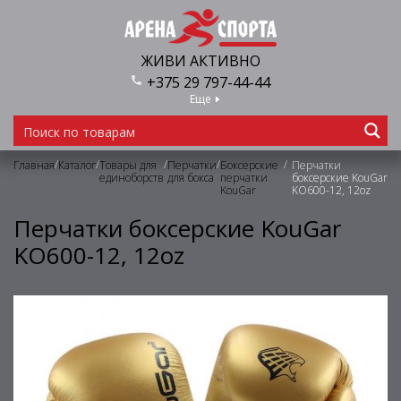
ЖИВИ АКТИВНО
+375 29 797-44-44
Еще
/
/
/
/
/
Главная
Каталог
Товары для
Перчатки
Боксерские
Перчатки
единоборств
для бокса
перчатки
боксерские KouGar
KouGar
KO600-12, 12oz
Перчатки боксерские KouGar
KO600-12, 12oz