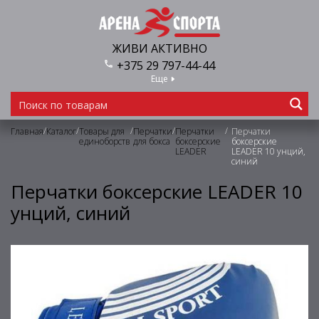
ЖИВИ АКТИВНО
+375 29 797-44-44
Еще
/
/
/
/
/
Главная
Каталог
Товары для
Перчатки
Перчатки
Перчатки
единоборств
для бокса
боксерские
боксерские
LEADER
LEADER 10 унций,
синий
Перчатки боксерские LEADER 10
унций, синий