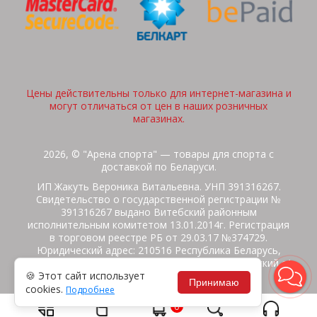
Цены действительны только для интернет-магазина и
могут отличаться от цен в наших розничных
магазинах.
2026, © "Арена спорта" — товары для спорта с
доставкой по Беларуси.
ИП Жакуть Вероника Витальевна. УНП 391316267.
Свидетельство о государственной регистрации №
391316267 выдано Витебский районным
исполнительным комитетом 13.01.2014г. Регистрация
в торговом реестре РБ от 29.03.17 №374729.
Юридический адрес: 210516 Республика Беларусь,
Витебская область, Витебский район, Бабиничский с/
🍪 Этот сайт использует
с, аг.Ольгово, ул.Школьная
Принимаю
cookies.
Подробнее
Политика защиты данных
Потребителям на заметку
0
Гарантия/Экспертиза
Обмен/Возврат