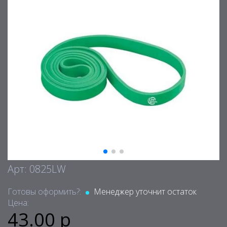
Арт: 0825LW
Готовы оформить?:
Менеджер уточнит остаток
Цена:
43.00 р