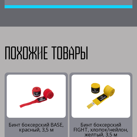
Похожие товары
Бинт боксерский BASE,
Бинт боксерский
красный, 3,5 м
FIGHT, хлопок/нейлон,
желтый, 3,5 м