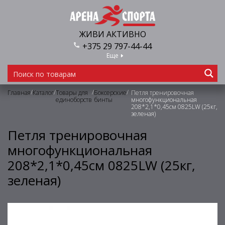
ЖИВИ АКТИВНО
+375 29 797-44-44
Еще
/
/
/
/
Главная
Каталог
Товары для
Боксерские
Петля тренировочная
единоборств
бинты
многофункциональная
208*2,1*0,45см 0825LW (25кг,
зеленая)
Петля тренировочная
многофункциональная
208*2,1*0,45см 0825LW (25кг,
зеленая)