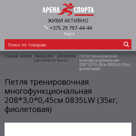
ЖИВИ АКТИВНО
+375 29 797-44-44
Еще
/
/
/
/
Главная
Каталог
Товары для
Боксерские
Петля тренировочная
единоборств
бинты
многофункциональная
208*3,0*0,45см 0835LW (35кг,
фиолетовая)
Петля тренировочная
многофункциональная
208*3,0*0,45см 0835LW (35кг,
фиолетовая)