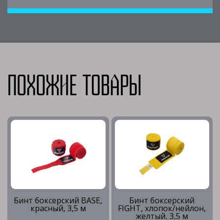
Похожие товары
Бинт боксерский BASE,
Бинт боксерский
красный, 3,5 м
FIGHT, хлопок/нейлон,
желтый, 3,5 м