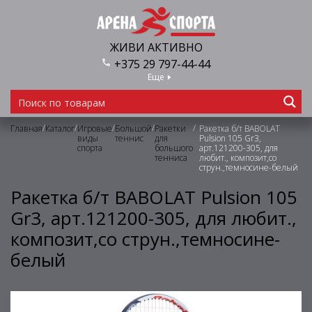
ЖИВИ АКТИВНО
+375 29 797-44-44
Еще
/
/
/
/
/
Главная
Каталог
Игровые
Большой
Ракетки
Ракетка б/т BABOLAT
виды
теннис
для
Pulsion 105 Gr3,
спорта
большого
арт.121200-305, для
тенниса
любит., композит,со
струн.,темносине-белый
Ракетка б/т BABOLAT Pulsion 105
Gr3, арт.121200-305, для любит.,
композит,со струн.,темносине-
белый