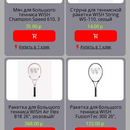
Мяч для большого
Струна для теннисной
тенниса WISH
ракетки WISH String
Champion Speed 610, 3
WS-110, серый
шт.
35.00 р
14.00 р
Купить в 1 клик
Купить в 1 клик
Ракетка для большого
Ракетка для большого
тенниса WISH Air Flex
тенниса WISH
818 26", розовый/
FusionTec 300 26’’,
белый
зеленый
368.00 р
132.00 р