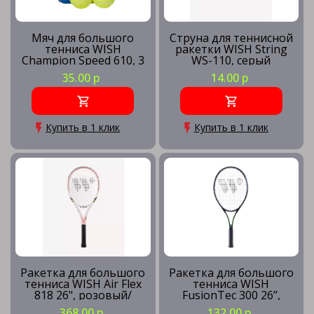
Мяч для большого
Струна для теннисной
тенниса WISH
ракетки WISH String
Champion Speed 610, 3
WS-110, серый
шт.
35.00 р
14.00 р
Купить в 1 клик
Купить в 1 клик
Ракетка для большого
Ракетка для большого
тенниса WISH Air Flex
тенниса WISH
818 26", розовый/
FusionTec 300 26’’,
белый
зеленый
368.00 р
132.00 р