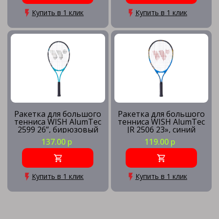
Купить в 1 клик
Купить в 1 клик
Ракетка для большого
Ракетка для большого
тенниса WISH AlumTec
тенниса WISH AlumTec
2599 26’’, бирюзовый
JR 2506 23», синий
137.00 р
119.00 р
Купить в 1 клик
Купить в 1 клик