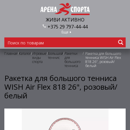
ЖИВИ АКТИВНО
+375 29 797-44-44
Еще
/
/
/
/
/
Главная
Каталог
Игровые
Большой
Ракетки
Ракетка для большого
виды
теннис
для
тенниса WISH Air Flex
спорта
большого
818 26", розовый/
тенниса
белый
Ракетка для большого тенниса
WISH Air Flex 818 26", розовый/
белый