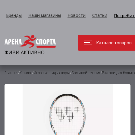
Бренды
Наши магазины
Новости
Статьи
Потребит
Каталог товаров
ЖИВИ АКТИВНО
/
/
/
/
Главная
Каталог
Игровые виды спорта
Большой теннис
Ракетки для больш