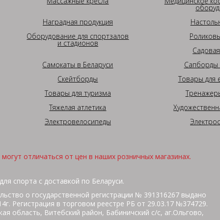
Массажные кресла
Медицинское ко
оборуд
Наградная продукция
Настоль
Оборудование для спортзалов
Роликовы
и стадионов
Садовая
Самокаты в Беларуси
Сапборды 
Скейтборды
Товары для 
Товары для туризма
Тренажеры
Тяжелая атлетика
Художественн
Электровелосипеды
Электро
могут отличаться от цен в наших розничных магазинах.
для спорта с доставкой по Беларуси.
льство о государственной регистрации № 391316267 выдано
г. Регистрация в торговом реестре РБ от 29.03.17 №374729.
ая область, Витебский район, Бабиничский с/с, аг.Ольгово,