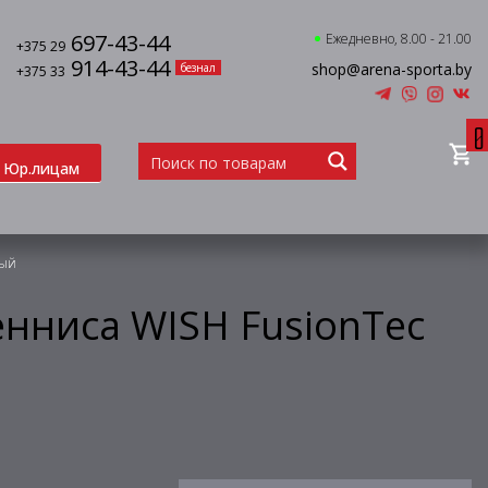
697-43-44
Ежедневно, 8.00 - 21.00
+375 29
914-43-44
shop@arena-sporta.by
безнал
+375 33
0
Юр.лицам
тый
енниса WISH FusionTec