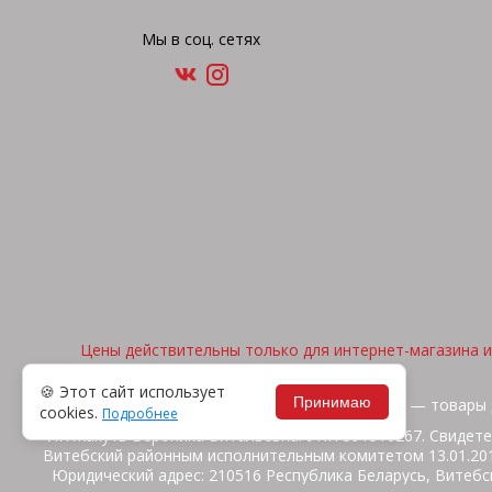
Мы в соц. сетях
Цены действительны только для интернет-магазина и 
🍪 Этот сайт использует
Принимаю
2026, © "Арена спорта" — товары 
cookies.
Подробнее
ИП Жакуть Вероника Витальевна. УНП 391316267. Свидете
Витебский районным исполнительным комитетом 13.01.2014
Юридический адрес: 210516 Республика Беларусь, Витебск