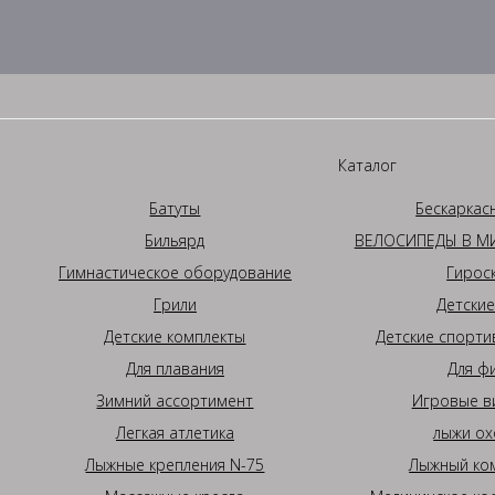
Каталог
Батуты
Бескаркас
Бильярд
ВЕЛОСИПЕДЫ В МИ
Гимнастическое оборудование
Гирос
Грили
Детские
Детские комплекты
Детские спорти
Для плавания
Для ф
Зимний ассортимент
Игровые в
Легкая атлетика
лыжи ох
Лыжные крепления N-75
Лыжный ком