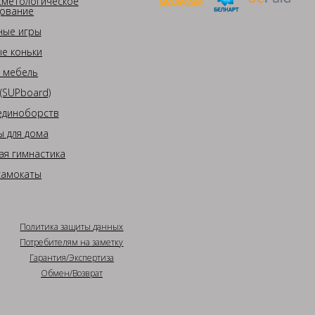
сметологическое
ование
ные игры
е коньки
 мебель
(SUPboard)
единоборств
 для дома
ая гимнастика
самокаты
Политика защиты данных
Потребителям на заметку
Гарантия/Экспертиза
Обмен/Возврат