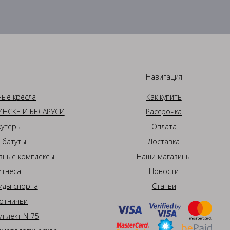
Навигация
ные кресла
Как купить
НСКЕ И БЕЛАРУСИ
Рассрочка
кутеры
Оплата
 батуты
Доставка
вные комплексы
Наши магазины
итнеса
Новости
иды спорта
Статьи
отничьи
плект N-75