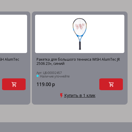
SH AlumTec
Ракетка для большого тенниса WISH AlumTec JR
2506 23», синий
Арт: ЦБ-00002457
Наличие уточняйте
119.00 р
Купить в 1 клик