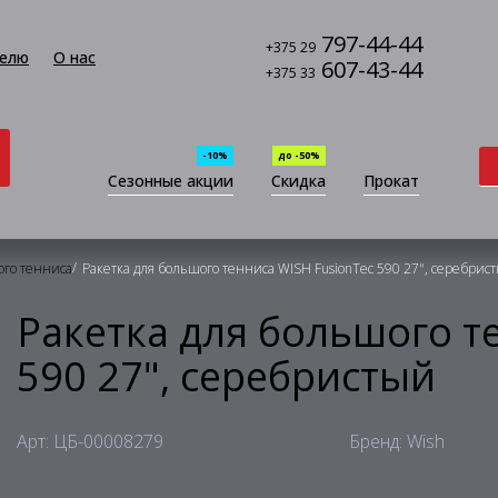
797-44-44
+375 29
елю
О нас
607-43-44
+375 33
-10%
до -50%
Сезонные акции
Скидка
Прокат
/
ого тенниса
Ракетка для большого тенниса WISH FusionTec 590 27", серебрис
Ракетка для большого т
590 27", серебристый
Арт: ЦБ-00008279
Бренд: Wish