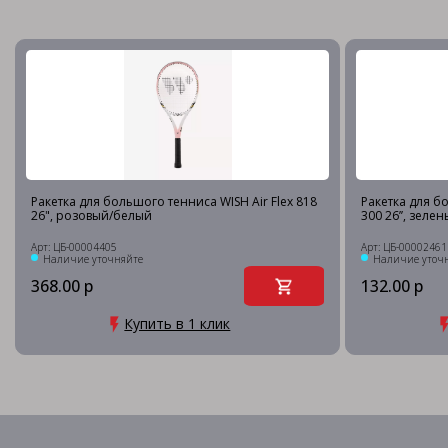
Ракетка для большого тенниса WISH Air Flex 818
Ракетка для б
26", розовый/белый
300 26’’, зеле
Арт: ЦБ-00004405
Арт: ЦБ-00002461
Наличие уточняйте
Наличие уточ
368.00 р
132.00 р
Купить в 1 клик