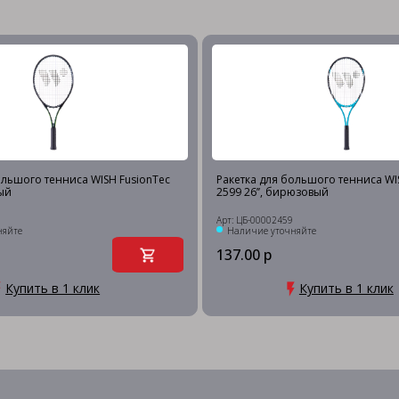
ольшого тенниса WISH FusionTec
Ракетка для большого тенниса WI
ный
2599 26’’, бирюзовый
Арт: ЦБ-00002459
няйте
Наличие уточняйте
137.00 р
Купить в 1 клик
Купить в 1 клик