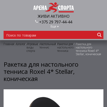
ЖИВИ АКТИВНО
+375 29 797-44-44
Еще
/
/
/
/
/
Главная
Каталог
Игровые
Настольный
Ракетки для
Ракетка для
виды
теннис
настольного
настольного
спорта
тенниса
тенниса Roxel 4*
Stellar, коническая
Ракетка для настольного
тенниса Roxel 4* Stellar,
коническая