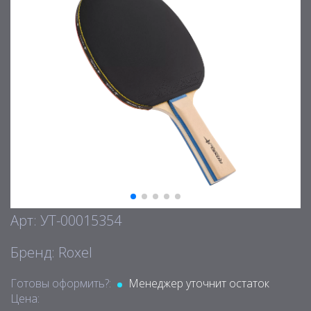
Арт: УТ-00015354
Бренд: Roxel
Готовы оформить?:
Менеджер уточнит остаток
Цена: