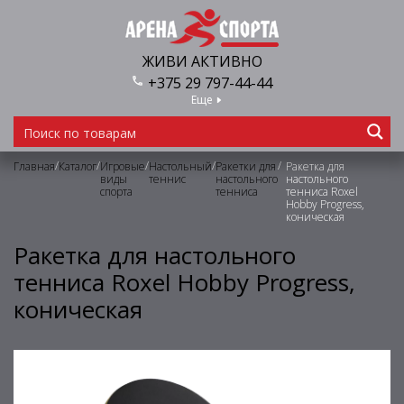
ЖИВИ АКТИВНО
+375 29 797-44-44
Еще
/
/
/
/
/
Главная
Каталог
Игровые
Настольный
Ракетки для
Ракетка для
виды
теннис
настольного
настольного
спорта
тенниса
тенниса Roxel
Hobby Progress,
коническая
Ракетка для настольного
тенниса Roxel Hobby Progress,
коническая