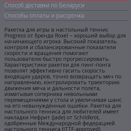
Способ доставки по Беларуси
Способы оплаты и рассрочка
Ракетка для игры в настольный теннис
Progress от бренда Roxel – хороший выбор для
начинающего игрока. Высокий показатель
контроля и сбалансированные показатели
скорости и вращения помогают
пользователю быстро прогрессировать.
Характеристики ракетки для пинг-понга
позволят эффективно гасить скорость
входящих ударов, точно возвращать мяч по
направлению, контролировать траекторию
движения мяча и дальности полета,
изматывая соперника невольными
перемещениями у стола и увеличивая шанс
на его невынужденные ошибки. Ракетка для
настольного тенниса для любителей имеет
накладки Нефрит (Jade) от Schildkröt,
одобренные Международной федерацией
настольного тенниса (ITTF-approved).