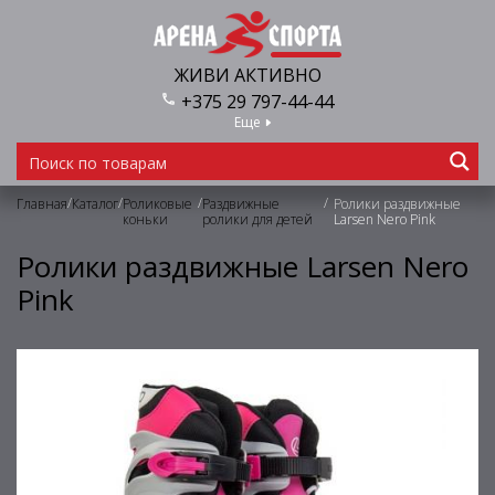
ЖИВИ АКТИВНО
+375 29 797-44-44
Еще
/
/
/
/
Главная
Каталог
Роликовые
Раздвижные
Ролики раздвижные
коньки
ролики для детей
Larsen Nero Pink
Ролики раздвижные Larsen Nero
Pink