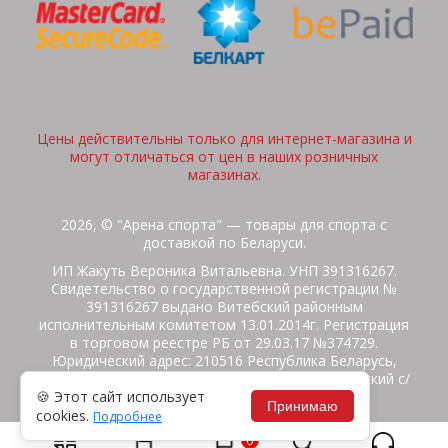
Цены действительны только для интернет-магазина и
могут отличаться от цен в наших розничных
магазинах.
2026, © "Арена спорта" — товары для спорта с
доставкой по Беларуси.
ИП Жакуть Вероника Витальевна. УНП 391316267.
Свидетельство о государственной регистрации №
391316267 выдано Витебский районным
исполнительным комитетом 13.01.2014г. Регистрация
в торговом реестре РБ от 29.03.17 №374729.
Юридический адрес: 210516 Республика Беларусь,
Витебская область, Витебский район, Бабиничский с/
🍪 Этот сайт использует
с, аг.Ольгово, ул.Школьная
Принимаю
cookies.
Подробнее
Политика защиты данных
Потребителям на заметку
0