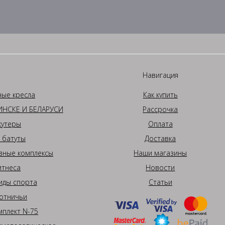
Навигация
ные кресла
Как купить
НСКЕ И БЕЛАРУСИ
Рассрочка
кутеры
Оплата
 батуты
Доставка
вные комплексы
Наши магазины
итнеса
Новости
иды спорта
Статьи
отничьи
плект N-75