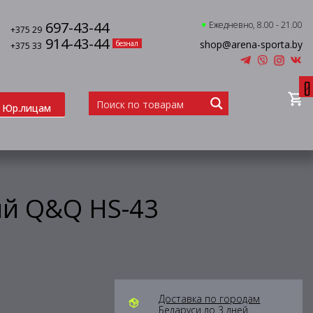
697-43-44
Ежедневно, 8.00 - 21.00
+375 29
914-43-44
shop@arena-sporta.by
безнал
+375 33
0
Юр.лицам
ый Q&Q HS-43
Доставка по городам
Беларуси до 3 дней