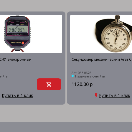
С-01 электронный
Секундомер механический Агат С
Арт: 033-0676
няйте
Наличие уточняйте
1120.00 р
Купить в 1 клик
Купить в 1 клик