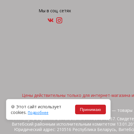
Мы в соц. сетях
Цены действительны только для интернет-магазина и 
🍪 Этот сайт использует
Принимаю
2026, © "Арена спорта" — товары 
cookies.
Подробнее
ИП Жакуть Вероника Витальевна. УНП 391316267. Свидете
Витебский районным исполнительным комитетом 13.01.2014
Юридический адрес: 210516 Республика Беларусь, Витебск