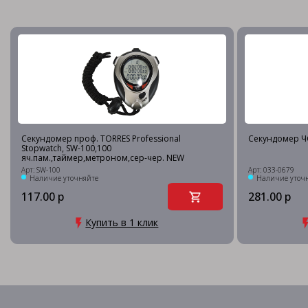
Секундомер проф. TORRES Professional
Секундомер Ч
Stopwatch, SW-100,100
яч.пам.,таймер,метроном,сер-чер. NEW
Арт: SW-100
Арт: 033-0679
Наличие уточняйте
Наличие уточ
117.00 р
281.00 р
Купить в 1 клик