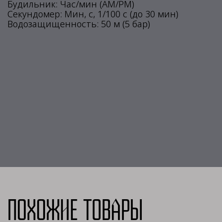
Будильник: Час/мин (АМ/РМ)
Секундомер: Мин, с, 1/100 с (до 30 мин)
Водозащищенность: 50 м (5 бар)
Похожие товары