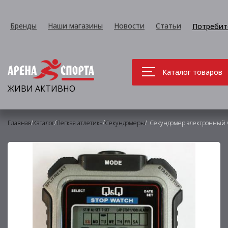
Бренды
Наши магазины
Новости
Статьи
Потребит
Каталог товаров
ЖИВИ АКТИВНО
/
/
/
/
Главная
Каталог
Легкая атлетика
Секундомеры
Секундомер электронный