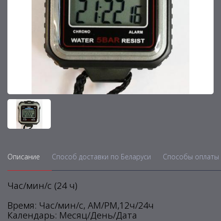
Описание
Способ доставки по Беларуси
Способы оплаты 
Час/мин/с (24 ч)
Время: Час/мин/с, АМ/РМ,12ч/24ч
Календарь: Месяц/День/Дата