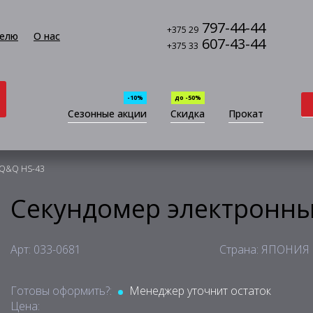
797-44-44
+375 29
елю
О нас
607-43-44
+375 33
-10%
до -50%
Сезонные акции
Скидка
Прокат
 Q&Q HS-43
Секундомер электронн
Арт: 033-0681
Страна: ЯПОНИЯ
Готовы оформить?:
Менеджер уточнит остаток
Цена: