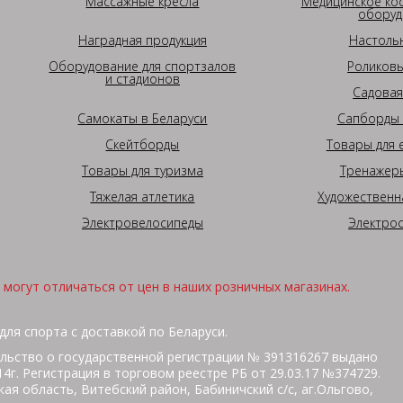
Массажные кресла
Медицинское ко
оборуд
Наградная продукция
Настоль
Оборудование для спортзалов
Роликовы
и стадионов
Садовая
Самокаты в Беларуси
Сапборды 
Скейтборды
Товары для 
Товары для туризма
Тренажеры
Тяжелая атлетика
Художественн
Электровелосипеды
Электро
могут отличаться от цен в наших розничных магазинах.
для спорта с доставкой по Беларуси.
льство о государственной регистрации № 391316267 выдано
г. Регистрация в торговом реестре РБ от 29.03.17 №374729.
ая область, Витебский район, Бабиничский с/с, аг.Ольгово,