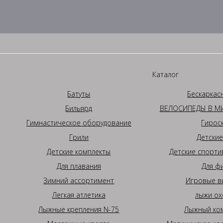
Каталог
Батуты
Бескаркас
Бильярд
ВЕЛОСИПЕДЫ В МИ
Гимнастическое оборудование
Гирос
Грили
Детские
Детские комплекты
Детские спорти
Для плавания
Для ф
Зимний ассортимент
Игровые в
Легкая атлетика
лыжи ох
Лыжные крепления N-75
Лыжный ком