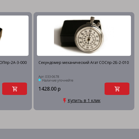
ОПпр-2А-3-000
Секундомер механический Агат СОСпр-2Б-2-010
Арт: 033-0678
Наличие уточняйте
1428.00 р
Купить в 1 клик