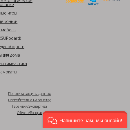
сметологическое
ование
ные игры
е коньки
 мебель
(SUPboard)
единоборств
 для дома
ая гимнастика
самокаты
Политика защиты данных
Потребителям на заметку
Гарантия/Экспертиза
Обмен/Возврат
Напишите нам, мы онлайн!