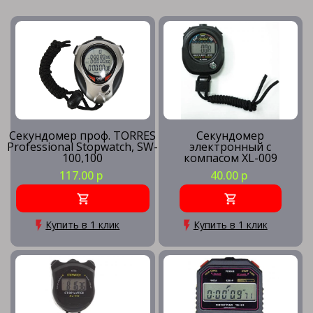
Секундомер проф. TORRES
Секундомер
Professional Stopwatch, SW-
электронный с
100,100
компасом XL-009
яч.пам.,таймер,метроном,сер-
117.00 р
40.00 р
чер. NEW
Купить в 1 клик
Купить в 1 клик