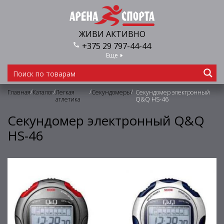
ЖИВИ АКТИВНО
+375 29 797-44-44
Еще
/
/
/
/
Главная
Каталог
Легкая
Секундомеры
Секундомер электронный
атлетика
Q&Q HS-46
Секундомер электронный Q&Q
HS-46