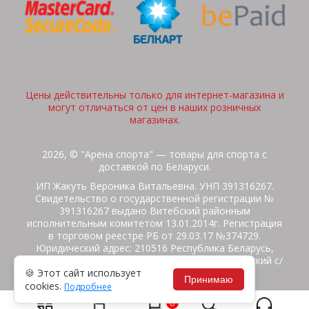
Цены действительны только для интернет-магазина и
могут отличаться от цен в наших розничных
магазинах.
2026, © "Арена спорта" — товары для спорта с
доставкой по Беларуси.
ИП Жакуть Вероника Витальевна. УНП 391316267.
Свидетельство о государственной регистрации №
391316267 выдано Витебский районным
исполнительным комитетом 13.01.2014г. Регистрация
в торговом реестре РБ от 29.03.17 №374729.
Юридический адрес: 210516 Республика Беларусь,
Витебская область, Витебский район, Бабиничский с/
🍪 Этот сайт использует
с, аг.Ольгово, ул.Школьная
Принимаю
cookies.
Подробнее
Политика защиты данных
Потребителям на заметку
0