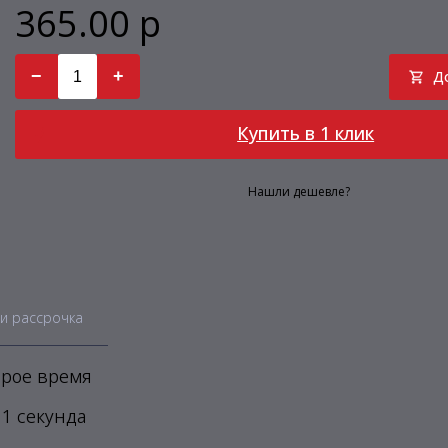
365.00 р
−
+
Д
Купить в 1 клик
Нашли дешевле?
и рассрочка
рое время
1 секунда