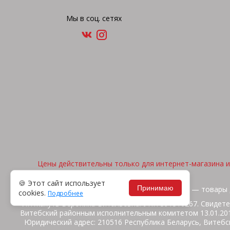
Мы в соц. сетях
Цены действительны только для интернет-магазина и 
🍪 Этот сайт использует
Принимаю
2026, © "Арена спорта" — товары 
cookies.
Подробнее
ИП Жакуть Вероника Витальевна. УНП 391316267. Свидете
Витебский районным исполнительным комитетом 13.01.2014
Юридический адрес: 210516 Республика Беларусь, Витебск