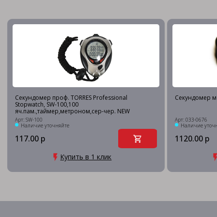
Секундомер проф. TORRES Professional
Секундомер м
Stopwatch, SW-100,100
яч.пам.,таймер,метроном,сер-чер. NEW
Арт: SW-100
Арт: 033-0676
Наличие уточняйте
Наличие уточ
117.00 р
1120.00 р
Купить в 1 клик