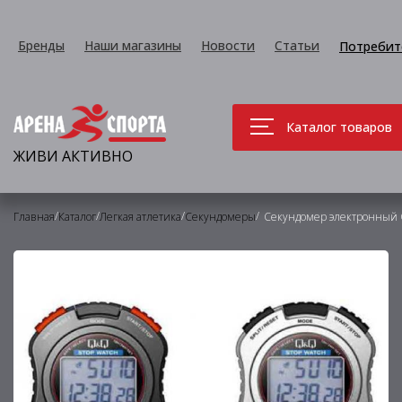
Бренды
Наши магазины
Новости
Статьи
Потребит
Каталог товаров
ЖИВИ АКТИВНО
/
/
/
/
Главная
Каталог
Легкая атлетика
Секундомеры
Секундомер электронный