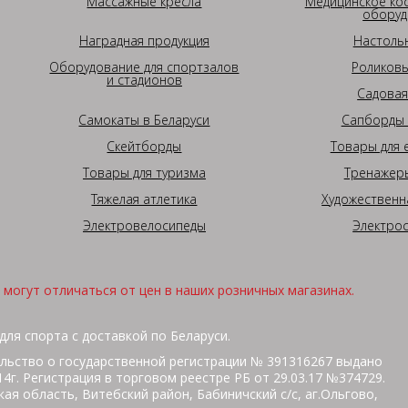
Массажные кресла
Медицинское ко
оборуд
Наградная продукция
Настоль
Оборудование для спортзалов
Роликовы
и стадионов
Садовая
Самокаты в Беларуси
Сапборды 
Скейтборды
Товары для 
Товары для туризма
Тренажеры
Тяжелая атлетика
Художественн
Электровелосипеды
Электро
могут отличаться от цен в наших розничных магазинах.
для спорта с доставкой по Беларуси.
льство о государственной регистрации № 391316267 выдано
г. Регистрация в торговом реестре РБ от 29.03.17 №374729.
ая область, Витебский район, Бабиничский с/с, аг.Ольгово,