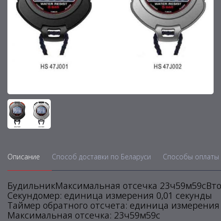
Описание
Способ доставки по Беларуси
Способы оплаты 
БудильникМаксимальная отсечка 23ч59м59сВто
Секундомер: единица измерения 0,01 секунды
Таймер обратного отсчета: единица измерения 
Максимальная отсечка: 23ч59м59с