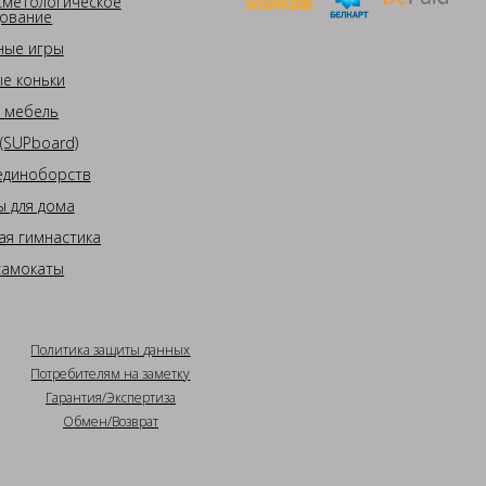
сметологическое
ование
ные игры
е коньки
 мебель
(SUPboard)
единоборств
 для дома
ая гимнастика
самокаты
Политика защиты данных
Потребителям на заметку
Гарантия/Экспертиза
Обмен/Возврат