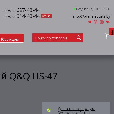
697-43-44
Ежедневно, 8.00 - 21.00
+375 29
914-43-44
shop@arena-sporta.by
безнал
+375 33
0
Юр.лицам
ый Q&Q HS-47
Доставка по городам
Беларуси до 3 дней