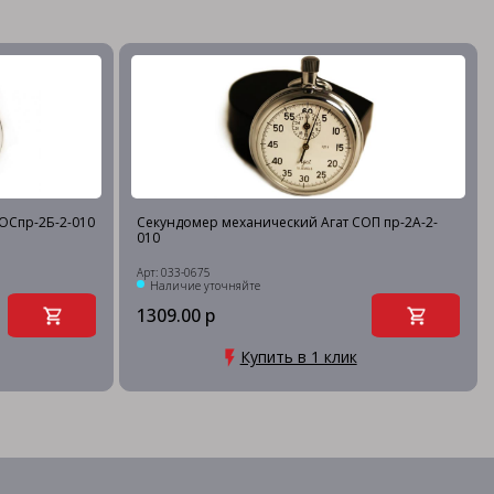
ОСпр-2Б-2-010
Секундомер механический Агат СОП пр-2А-2-
010
Арт: 033-0675
Наличие уточняйте
1309.00 р
Купить в 1 клик