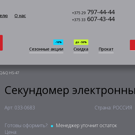
797-44-44
+375 29
елю
О нас
607-43-44
+375 33
-10%
до -50%
Сезонные акции
Скидка
Прокат
 Q&Q HS-47
Секундомер электронн
Арт: 033-0683
Страна: РОССИЯ
Готовы оформить?:
Менеджер уточнит остаток
Цена: