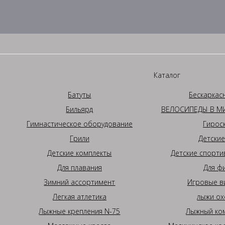
Каталог
Батуты
Бескаркас
Бильярд
ВЕЛОСИПЕДЫ В МИ
Гимнастическое оборудование
Гирос
Грили
Детские
Детские комплекты
Детские спорти
Для плавания
Для ф
Зимний ассортимент
Игровые в
Легкая атлетика
лыжи ох
Лыжные крепления N-75
Лыжный ком