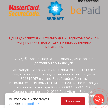
Цены действительны только для интернет-магазина и
могут отличаться от цен в наших розничных
магазинах.
2026, © "Арена спорта" — товары для спорта с
доставкой по Беларуси.
ИП Жакуть Вероника Витальевна. УНП 391316267.
Свидетельство о государственной регистрации №
391316267 выдано Витебский районным
исполнительным комитетом 13.01.2014г. Регистрация
в торговом реестре РБ от 29.03.17 №374729.
Юридический адрес: 210516 Республика Беларусь,
Витебская область, Витебский район, Бабиничский с/
🍪 Этот сайт использует
с, аг.Ольгово, ул.Школьная
Принимаю
cookies.
Подробнее
Политика защиты данных
Потребителям на заметку