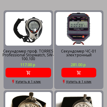
Секундомер проф. TORRES
Секундомер ЧС-01
Professional Stopwatch, SW-
электронный
100,100
яч.пам.,таймер,метроном,сер-
117.00 р
281.00 р
чер. NEW
Купить в 1 клик
Купить в 1 клик