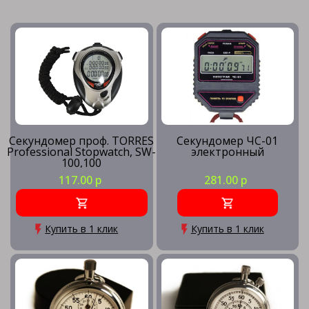
Секундомер проф. TORRES
Секундомер ЧС-01
Professional Stopwatch, SW-
электронный
100,100
яч.пам.,таймер,метроном,сер-
117.00 р
281.00 р
чер. NEW
Купить в 1 клик
Купить в 1 клик