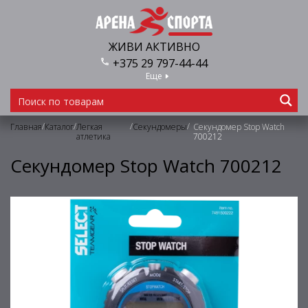
ЖИВИ АКТИВНО
+375 29 797-44-44
Еще
/
/
/
/
Главная
Каталог
Легкая
Секундомеры
Секундомер Stop Watch
атлетика
700212
Секундомер Stop Watch 700212