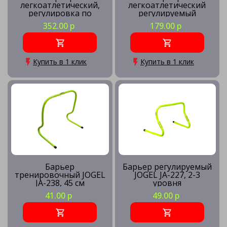
легкоатлетический,
легкоатлетический
регулировка по
регулируемый
высоте от 650 до 1067
взрослый (цвет
352.00 р
179.00 р
мм
светло-серый)
Купить в 1 клик
Купить в 1 клик
Барьер
Барьер регулируемый
тренировочный JOGEL
JOGEL JA-227, 2-3
JA-238, 45 см
уровня
41.00 р
49.00 р