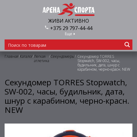
ЖИВИ АКТИВНО
+375 29 797-44-44
Еще
/
/
/
/
Главная
Каталог
Легкая
Секундомеры
Секундомер TORRES
атлетика
Stopwatch, SW-002, часы,
будильник, дата, шнур с
карабином, черно-красн. NEW
Секундомер TORRES Stopwatch,
SW-002, часы, будильник, дата,
шнур с карабином, черно-красн.
NEW