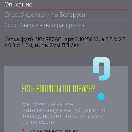
Описание
Способ доставки по Беларуси
Способы оплаты и рассрочка
Сетка футб. "KV.REZAC" арт.14025632, a:7.5 b:2.5
c:0.8 d:1.2м, нить 2мм ПП бел.
Есть вопросы по товару?
Мы ответим на все
интересующие вас вопросы по
товару, просто позвоните нам
по телефону
+375 33 607-43-44