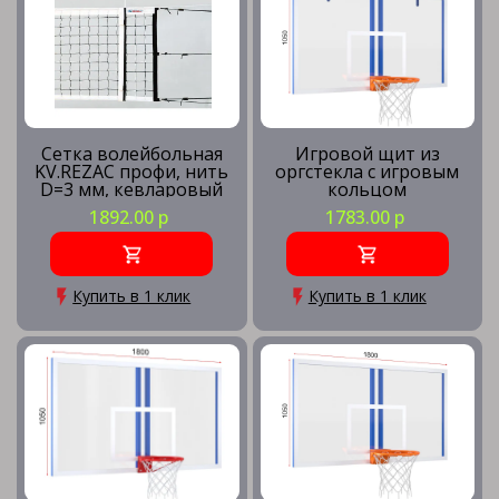
Сетка волейбольная
Игровой щит из
KV.REZAC профи, нить
оргстекла с игровым
D=3 мм, кевларовый
кольцом
трос
1892.00 р
1783.00 р
Купить в 1 клик
Купить в 1 клик