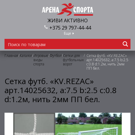
ЖИВИ АКТИВНО
+375 29 797-44-44
Еще
/
/
/
/
/
Главная
Каталог
Игровые
Футбол
Сетки для
Сетка футб. «KV.REZAC»
виды
футбольных
арт.14025632, a:7.5 b:2.5
спорта
ворот
c:0.8 d:1.2м, нить 2мм
ПП бел.
Сетка футб. «KV.REZAC»
арт.14025632, a:7.5 b:2.5 c:0.8
d:1.2м, нить 2мм ПП бел.