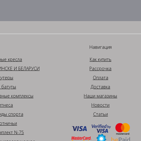
Навигация
ные кресла
Как купить
НСКЕ И БЕЛАРУСИ
Рассрочка
кутеры
Оплата
 батуты
Доставка
вные комплексы
Наши магазины
итнеса
Новости
иды спорта
Статьи
отничьи
плект N-75