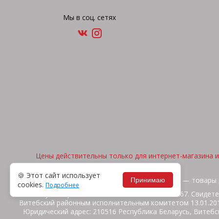
Мы в соц. сетях
Цены действительны только для интернет-магазина и 
🍪 Этот сайт использует
2026, © "Арена спорта" — товары 
Принимаю
cookies.
Подробнее
ИП Жакуть Вероника Витальевна. УНП 391316267. Свидете
Витебский районным исполнительным комитетом 13.01.2014
Юридический адрес: 210516 Республика Беларусь, Витебск