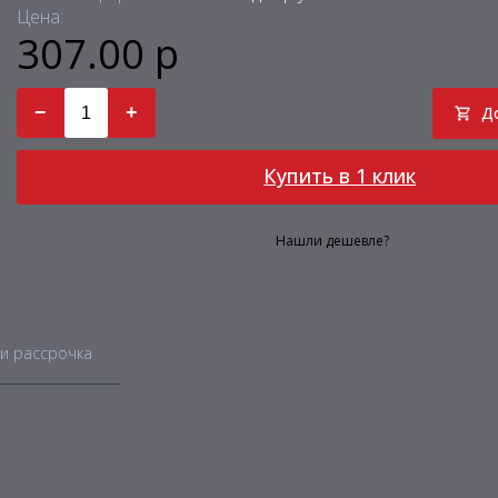
Цена:
307.00 р
−
+
Д
Купить в 1 клик
Нашли дешевле?
и рассрочка