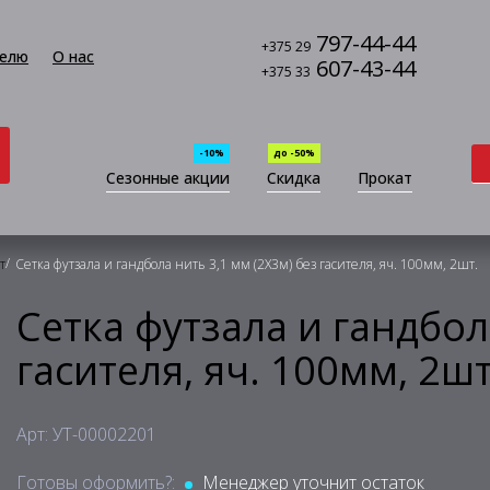
797-44-44
+375 29
елю
О нас
607-43-44
+375 33
-10%
до -50%
Сезонные акции
Скидка
Прокат
/
т
Сетка футзала и гандбола нить 3,1 мм (2Х3м) без гасителя, яч. 100мм, 2шт.
Сетка футзала и гандбол
гасителя, яч. 100мм, 2шт
Арт: УТ-00002201
Готовы оформить?:
Менеджер уточнит остаток