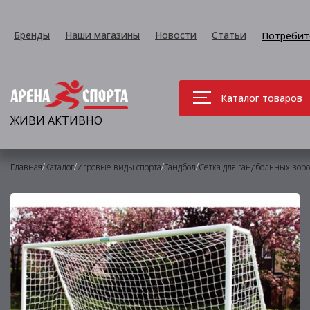
Бренды
Наши магазины
Новости
Статьи
Потребит
Каталог товаров
ЖИВИ АКТИВНО
/
/
/
/
Главная
Каталог
Игровые виды спорта
Гандбол
Сетка для гандбольных воро