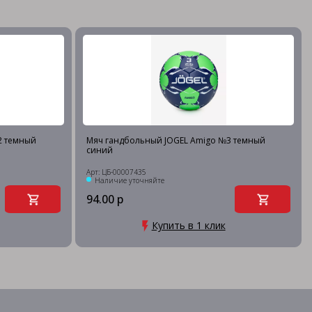
2 темный
Мяч гандбольный JOGEL Amigo №3 темный
синий
Арт: ЦБ-00007435
Наличие уточняйте
94.00 р
Купить в 1 клик