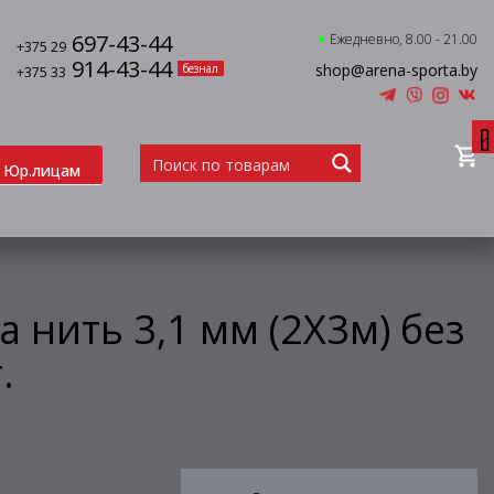
697-43-44
Ежедневно, 8.00 - 21.00
+375 29
914-43-44
shop@arena-sporta.by
безнал
+375 33
0
Юр.лицам
а нить 3,1 мм (2Х3м) без
.