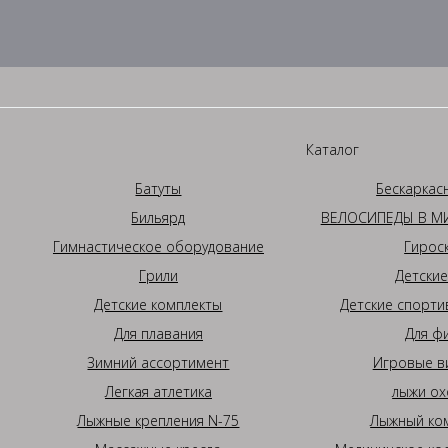
Каталог
Батуты
Бескаркас
Бильярд
ВЕЛОСИПЕДЫ В МИ
Гимнастическое оборудование
Гирос
Грили
Детские
Детские комплекты
Детские спорти
Для плавания
Для ф
Зимний ассортимент
Игровые в
Легкая атлетика
лыжи ох
Лыжные крепления N-75
Лыжный ком