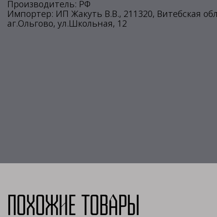
Производитель: РФ
Импортер: ИП Жакуть В.В., 211320, Витебская об
аг.Ольгово, ул.Школьная, 12
Похожие товары