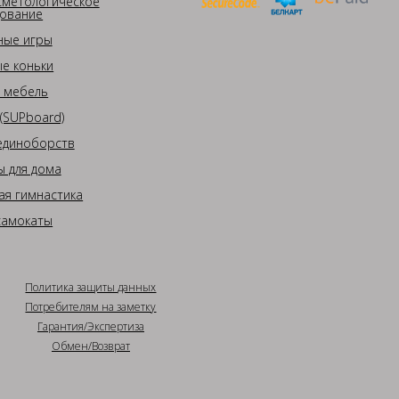
сметологическое
ование
ные игры
е коньки
 мебель
(SUPboard)
единоборств
 для дома
ая гимнастика
самокаты
Политика защиты данных
Потребителям на заметку
Гарантия/Экспертиза
Обмен/Возврат