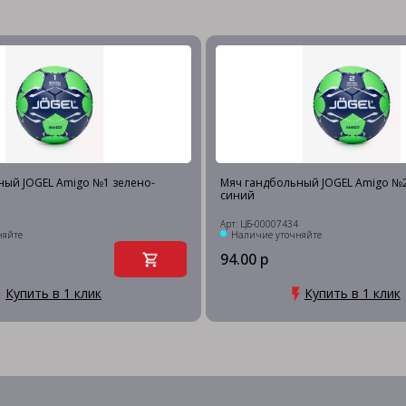
ный JOGEL Amigo №1 зелено-
Мяч гандбольный JOGEL Amigo №
синий
Арт: ЦБ-00007434
няйте
Наличие уточняйте
94.00 р
Купить в 1 клик
Купить в 1 клик