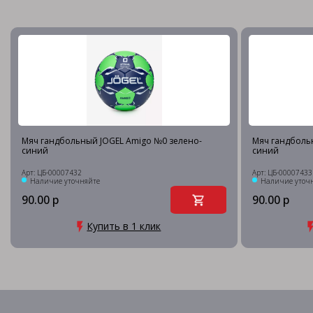
Мяч гандбольный JOGEL Amigo №0 зелено-
Мяч гандболь
синий
синий
Арт: ЦБ-00007432
Арт: ЦБ-00007433
Наличие уточняйте
Наличие уточ
90.00 р
90.00 р
Купить в 1 клик