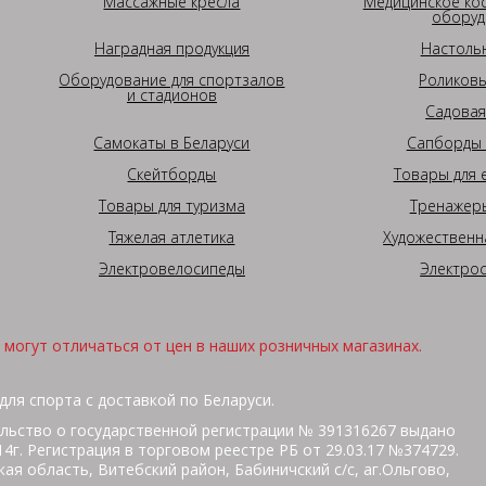
Массажные кресла
Медицинское ко
оборуд
Наградная продукция
Настоль
Оборудование для спортзалов
Роликовы
и стадионов
Садовая
Самокаты в Беларуси
Сапборды 
Скейтборды
Товары для 
Товары для туризма
Тренажеры
Тяжелая атлетика
Художественн
Электровелосипеды
Электро
могут отличаться от цен в наших розничных магазинах.
для спорта с доставкой по Беларуси.
льство о государственной регистрации № 391316267 выдано
г. Регистрация в торговом реестре РБ от 29.03.17 №374729.
ая область, Витебский район, Бабиничский с/с, аг.Ольгово,