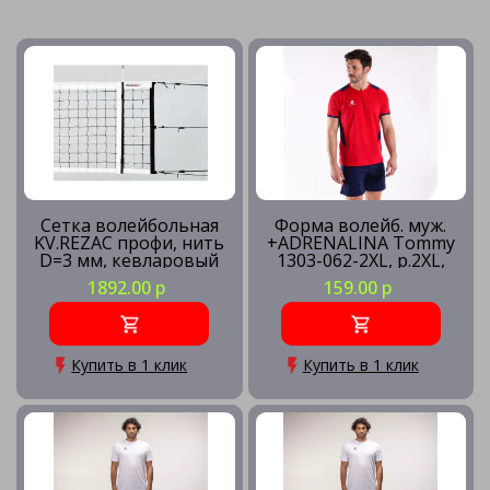
Сетка волейбольная
Форма волейб. муж.
KV.REZAC профи, нить
+ADRENALINA Tommy
D=3 мм, кевларовый
1303-062-2XL, р.2XL,
трос
100% полиэстер,
1892.00 р
159.00 р
красно-синий
Купить в 1 клик
Купить в 1 клик