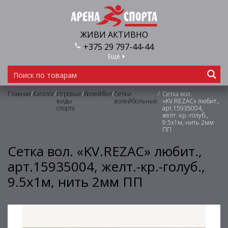
ЖИВИ АКТИВНО
+375 29 797-44-44
Еще
/
/
/
/
/
Главная
Каталог
Игровые
Волейбол
Сетки
Сетка вол.
виды
волейбольные
«KV.REZAC» любит.,
спорта
арт.15935004,
желт.-кр.-голуб.,
9.5х1м, нить 2мм
ПП
Сетка вол. «KV.REZAC» любит.,
арт.15935004, желт.-кр.-голуб.,
9.5х1м, нить 2мм ПП