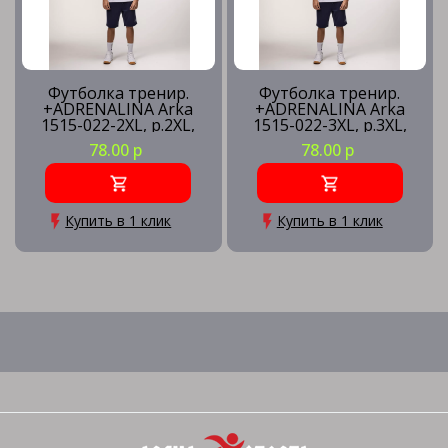
Футболка тренир.
Футболка тренир.
+ADRENALINA Arka
+ADRENALINA Arka
1515-022-2XL, р.2XL,
1515-022-3XL, р.3XL,
полиэстер, хлопок,
полиэстер, хлопок,
78.00 р
78.00 р
вискоза, белый
вискоза, белый
Купить в 1 клик
Купить в 1 клик