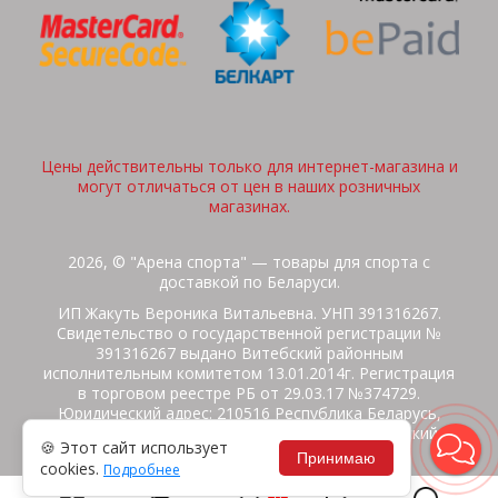
Цены действительны только для интернет-магазина и
могут отличаться от цен в наших розничных
магазинах.
2026, © "Арена спорта" — товары для спорта с
доставкой по Беларуси.
ИП Жакуть Вероника Витальевна. УНП 391316267.
Свидетельство о государственной регистрации №
391316267 выдано Витебский районным
исполнительным комитетом 13.01.2014г. Регистрация
в торговом реестре РБ от 29.03.17 №374729.
Юридический адрес: 210516 Республика Беларусь,
Витебская область, Витебский район, Бабиничский с/
🍪 Этот сайт использует
с, аг.Ольгово, ул.Школьная
Принимаю
cookies.
Подробнее
Политика защиты данных
Потребителям на заметку
0