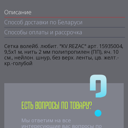
Описание
Способ доставки по Беларуси
Способы оплаты и рассрочка
Сетка волейб. любит. "KV.REZAC" арт. 15935004,
9,5х1 м, нить 2 мм полипропилен (ПП), яч. 10
см., нейлон. шнур, без верх. ленты, цв. желт.-
кр.-голубой
Есть вопросы по товару?
Мы ответим на все
интересующие вас вопросы по