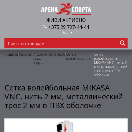
ЖИВИ АКТИВНО
+375 29 797-44-44
Еще
/
/
/
/
/
Главная
Каталог
Игровые
Волейбол
Сетки
Сетка
виды
волейбольные
волейбольная
спорта
MIKASA VNC, нить 2
мм, металлический
трос 2 мм в ПВХ
оболочке
Сетка волейбольная MIKASA
VNC, нить 2 мм, металлический
трос 2 мм в ПВХ оболочке