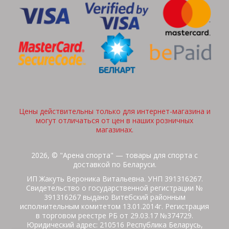
Цены действительны только для интернет-магазина и
могут отличаться от цен в наших розничных
магазинах.
2026, © "Арена спорта" — товары для спорта с
доставкой по Беларуси.
ИП Жакуть Вероника Витальевна. УНП 391316267.
Свидетельство о государственной регистрации №
391316267 выдано Витебский районным
исполнительным комитетом 13.01.2014г. Регистрация
в торговом реестре РБ от 29.03.17 №374729.
Юридический адрес: 210516 Республика Беларусь,