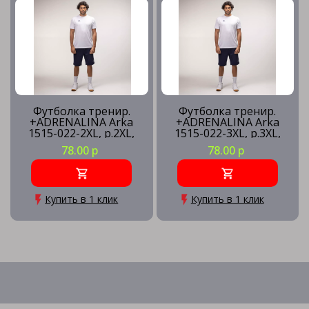
Футболка тренир.
Футболка тренир.
+ADRENALINA Arka
+ADRENALINA Arka
1515-022-2XL, р.2XL,
1515-022-3XL, р.3XL,
полиэстер, хлопок,
полиэстер, хлопок,
78.00 р
78.00 р
вискоза, белый
вискоза, белый
Купить в 1 клик
Купить в 1 клик