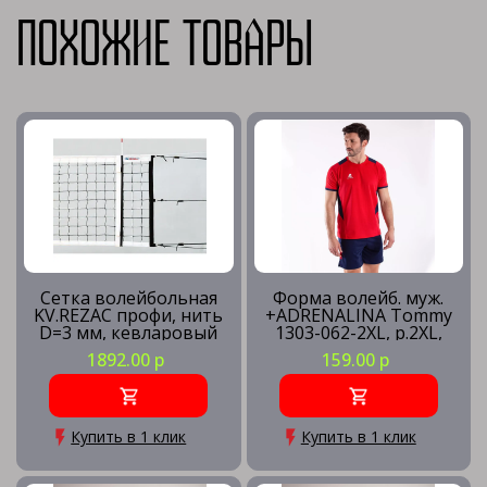
Похожие товары
Сетка волейбольная
Форма волейб. муж.
KV.REZAC профи, нить
+ADRENALINA Tommy
D=3 мм, кевларовый
1303-062-2XL, р.2XL,
трос
100% полиэстер,
1892.00 р
159.00 р
красно-синий
Купить в 1 клик
Купить в 1 клик