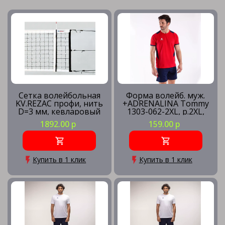
Сетка волейбольная
Форма волейб. муж.
KV.REZAC профи, нить
+ADRENALINA Tommy
D=3 мм, кевларовый
1303-062-2XL, р.2XL,
трос
100% полиэстер,
1892.00 р
159.00 р
красно-синий
Купить в 1 клик
Купить в 1 клик