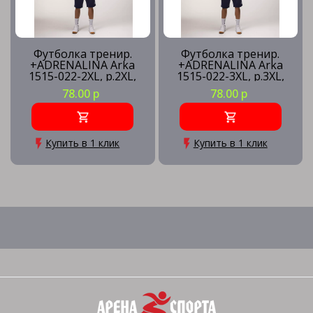
Футболка тренир.
Футболка тренир.
+ADRENALINA Arka
+ADRENALINA Arka
1515-022-2XL, р.2XL,
1515-022-3XL, р.3XL,
полиэстер, хлопок,
полиэстер, хлопок,
78.00 р
78.00 р
вискоза, белый
вискоза, белый
Купить в 1 клик
Купить в 1 клик