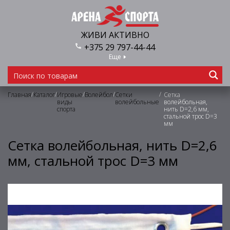
ЖИВИ АКТИВНО
+375 29 797-44-44
Еще
/
/
/
/
/
Главная
Каталог
Игровые
Волейбол
Сетки
Сетка
виды
волейбольные
волейбольная,
спорта
нить D=2,6 мм,
стальной трос D=3
мм
Сетка волейбольная, нить D=2,6
мм, стальной трос D=3 мм