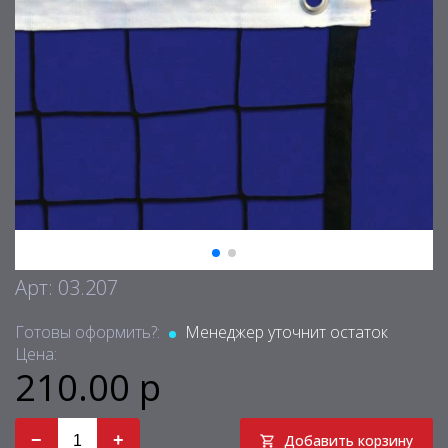
Арт: 03.207
Готовы оформить?:
Менеджер уточнит остаток
Цена:
210.00 р
−
+
Добавить корзину