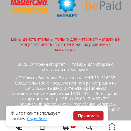
Цены действительны только для интернет-магазина и
могут отличаться от цен в наших розничных
магазинах.
2026, © "Арена спорта" — товары для спорта с
доставкой по Беларуси.
ИП Жакуть Вероника Витальевна. УНП 391316267.
Свидетельство о государственной регистрации №
391316267 выдано Витебский районным
исполнительным комитетом 13.01.2014г. Регистрация
в торговом реестре РБ от 29.03.17 №374729.
Юридический адрес: 210516 Республика Беларусь,
Витебская область, Витебский район, Бабиничский с/
🍪 Этот сайт использует
с, аг.Ольгово, ул.Школьная
Принимаю
cookies.
Подробнее
Политика защиты данных
Потребителям на заметку
0
Гарантия/Экспертиза
Обмен/Возврат