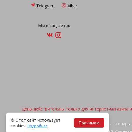
Telegram
Viber
Мы в соц. сетях
Цены действительны только для интернет-магазина и 
🍪 Этот сайт использует
Принимаю
2026, © "Арена спорта" — товары 
cookies.
Подробнее
ИП Жакуть Вероника Витальевна. УНП 391316267. Свидете