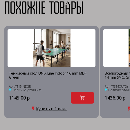
Похожие товары
Теннисный стол UNIX Line Indoor 16 mm MDF,
Всепогодный т
Green
14 mm SMC, Gr
Арт: TT15INDGR
Арт: TTS14OUTGY
Наличие уточняйте
Наличие уточ
1145.00 р
1436.00 р
Купить в 1 клик