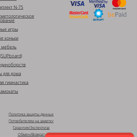
плект N-75
сметологическое
ование
ные игры
е коньки
 мебель
(SUPboard)
единоборств
 для дома
ая гимнастика
самокаты
Политика защиты данных
Потребителям на заметку
Гарантия/Экспертиза
Обмен/Возврат