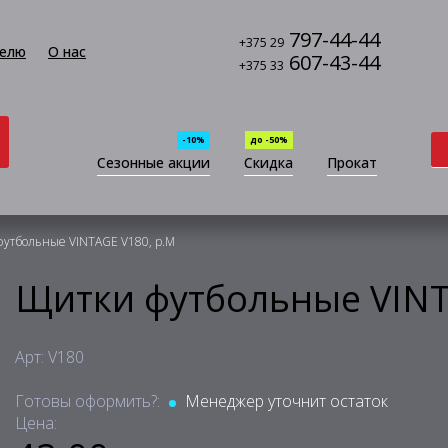
797-44-44
+375 29
елю
О нас
607-43-44
+375 33
-10%
до -50%
Сезонные акции
Скидка
Прокат
утбольные VINTAGE V180, р.M
Щитки футбольные VINT
Арт: V180
Готовы оформить?:
Менеджер уточнит остаток
Цена: