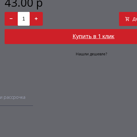
43.00 р
−
+
Д
Купить в 1 клик
Нашли дешевле?
и рассрочка