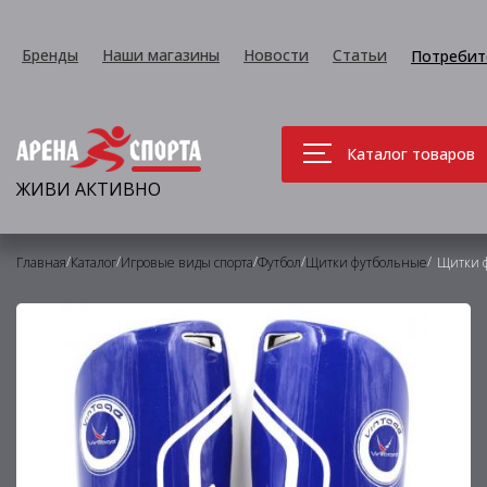
Бренды
Наши магазины
Новости
Статьи
Потребит
Каталог товаров
ЖИВИ АКТИВНО
/
/
/
/
/
Главная
Каталог
Игровые виды спорта
Футбол
Щитки футбольные
Щитки ф