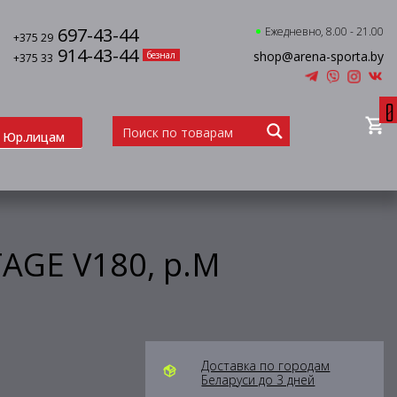
697-43-44
Ежедневно, 8.00 - 21.00
+375 29
914-43-44
shop@arena-sporta.by
безнал
+375 33
0
Юр.лицам
AGE V180, р.M
Доставка по городам
Беларуси до 3 дней