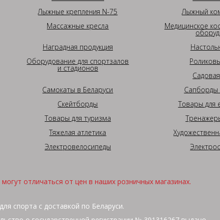
Лыжные крепления N-75
Лыжный ком
Массажные кресла
Медицинское ко
оборуд
Наградная продукция
Настоль
Оборудование для спортзалов
Роликовы
и стадионов
Садовая
Самокаты в Беларуси
Сапборды 
Скейтборды
Товары для 
Товары для туризма
Тренажеры
Тяжелая атлетика
Художественн
Электровелосипеды
Электро
могут отличаться от цен в наших розничных магазинах.
для спорта с доставкой по Беларуси.
льство о государственной регистрации № 391316267 выдано