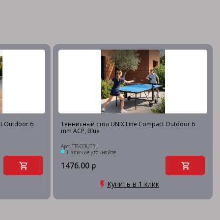
t Outdoor 6
Теннисный стол UNIX Line Compact Outdoor 6
mm ACP, Blue
Арт: TT6COUTBL
Наличие уточняйте
1476.00 р
Купить в 1 клик