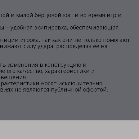
й и малой берцовой кости во время игр и
ы – удобная экипировка, обеспечивающая
иции игрока, так как они не только помогают
снижают силу удара, распределяя ее на
ить изменения в конструкцию и
 его качество, характеристики и
звещения.
арактеристики носят исключительно
виях не являются публичной офертой.