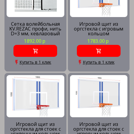
Сетка волейбольная
Игровой щит из
KV.REZAC профи, нить
оргстекла с игровым
D=3 мм, кевларовый
кольцом
трос
1892.00 р
1783.00 р
Купить в 1 клик
Купить в 1 клик
Игровой щит из
Игровой щит из
оргстекла для стоек с
оргстекла для стоек с
усиленным кольцом
игровым кольцом