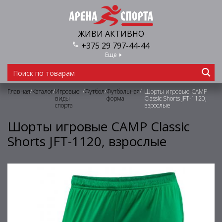
ЖИВИ АКТИВНО
+375 29 797-44-44
Еще
/
/
/
/
/
Главная
Каталог
Игровые
Футбол
Футбольная
Шорты игровые CAMP
виды
форма
Classic Shorts JFT-1120,
спорта
взрослые
Шорты игровые CAMP Classic
Shorts JFT-1120, взрослые