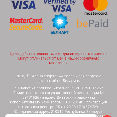
Цены действительны только для интернет-магазина и
могут отличаться от цен в наших розничных
магазинах.
2026, © "Арена спорта" — товары для спорта с
доставкой по Беларуси.
ИП Жакуть Вероника Витальевна. УНП 391316267.
Свидетельство о государственной регистрации №
391316267 выдано Витебский районным
исполнительным комитетом 13.01.2014г. Регистрация
в торговом реестре РБ от 29.03.17 №374729.
Юридический адрес: 210516 Республика Беларусь,
Витебская область, Витебский район, Бабиничский с/