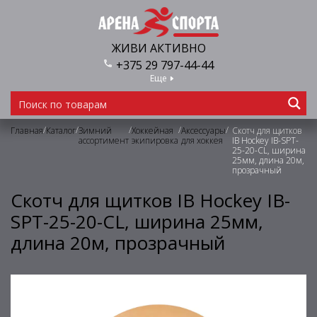
ЖИВИ АКТИВНО
+375 29 797-44-44
Еще
/
/
/
/
/
Главная
Каталог
Зимний
Хоккейная
Аксессуары
Скотч для щитков
ассортимент
экипировка
для хоккея
IB Hockey IB-SPT-
25-20-CL, ширина
25мм, длина 20м,
прозрачный
Скотч для щитков IB Hockey IB-
SPT-25-20-CL, ширина 25мм,
длина 20м, прозрачный