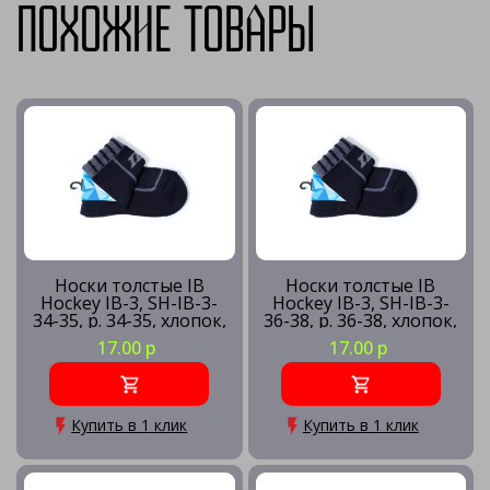
Похожие товары
Носки толстые IB
Носки толстые IB
Hockey IB-3, SH-IB-3-
Hockey IB-3, SH-IB-3-
34-35, р. 34-35, хлопок,
36-38, р. 36-38, хлопок,
поликолон, нейлон,
поликолон, нейлон,
17.00 р
17.00 р
эластан,темно-син
эластан,темно-сини
Купить в 1 клик
Купить в 1 клик