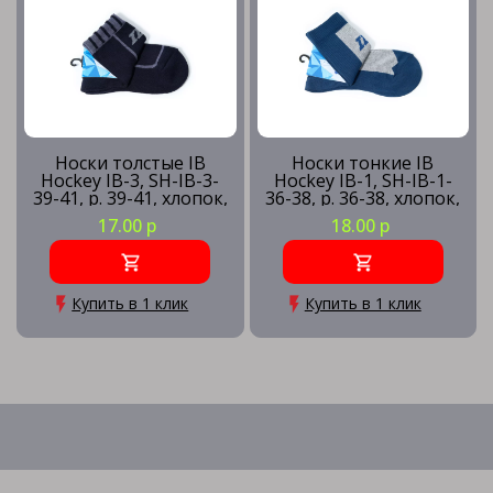
Носки толстые IB
Носки тонкие IB
Hockey IB-3, SH-IB-3-
Hockey IB-1, SH-IB-1-
39-41, р. 39-41, хлопок,
36-38, р. 36-38, хлопок,
поликолон, нейлон,
поликолон, нейлон,
17.00 р
18.00 р
эластан,темно-сини
эластан,серо-синий
Купить в 1 клик
Купить в 1 клик