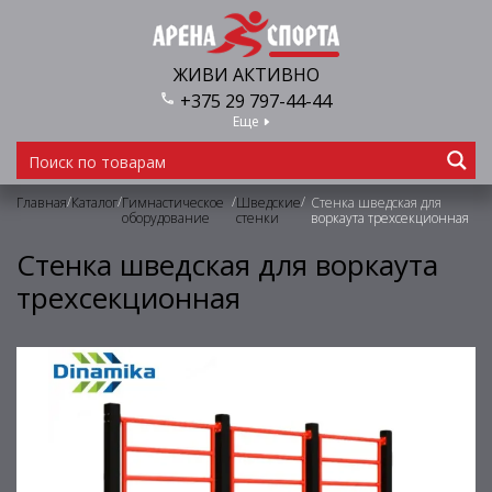
ЖИВИ АКТИВНО
+375 29 797-44-44
Еще
/
/
/
/
Главная
Каталог
Гимнастическое
Шведские
Стенка шведская для
оборудование
стенки
воркаута трехсекционная
Стенка шведская для воркаута
трехсекционная