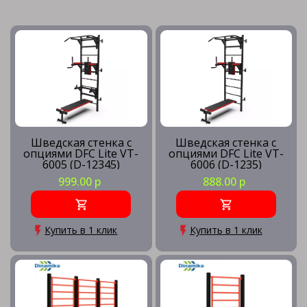
Шведская стенка с
Шведская стенка с
опциями DFC Lite VT-
опциями DFC Lite VT-
6005 (D-12345)
6006 (D-1235)
999.00 р
888.00 р
Купить в 1 клик
Купить в 1 клик