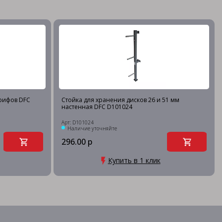
грифов DFC
Стойка для хранения дисков 26 и 51 мм
настенная DFC D101024
Арт: D101024
Наличие уточняйте
296.00 р
Купить в 1 клик