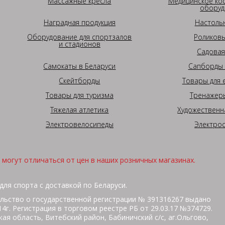
Массажные кресла
Медицинское ко
оборуд
Наградная продукция
Настоль
Оборудование для спортзалов
Роликовы
и стадионов
Садовая
Самокаты в Беларуси
Сапборды 
Скейтборды
Товары для 
Товары для туризма
Тренажеры
Тяжелая атлетика
Художественн
Электровелосипеды
Электро
могут отличаться от цен в наших розничных магазинах.
для спорта с доставкой по Беларуси.
льство о государственной регистрации № 391316267 выдано
г. Регистрация в торговом реестре РБ от 29.03.17 №374729.
ая область, Витебский район, Бабиничский с/с, аг.Ольгово,