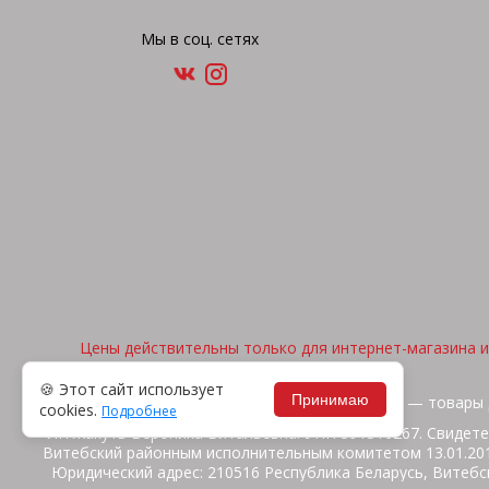
Мы в соц. сетях
Цены действительны только для интернет-магазина и 
🍪 Этот сайт использует
Принимаю
2026, © "Арена спорта" — товары 
cookies.
Подробнее
ИП Жакуть Вероника Витальевна. УНП 391316267. Свидете
Витебский районным исполнительным комитетом 13.01.2014
Юридический адрес: 210516 Республика Беларусь, Витебск