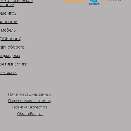
сметологическое
ование
ные игры
е коньки
 мебель
(SUPboard)
единоборств
 для дома
ая гимнастика
самокаты
Политика защиты данных
Потребителям на заметку
Гарантия/Экспертиза
Обмен/Возврат