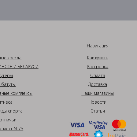
Навигация
ные кресла
Как купить
НСКЕ И БЕЛАРУСИ
Рассрочка
кутеры
Оплата
 батуты
Доставка
вные комплексы
Наши магазины
итнеса
Новости
иды спорта
Статьи
отничьи
плект N-75