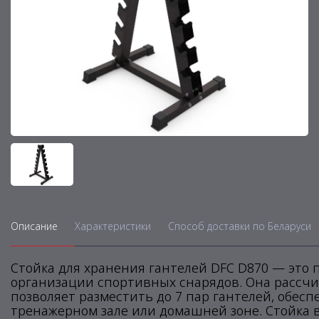
Описание
Характеристики
Способ доставки по Беларуси
Стойка для хранения гантелей DFC D870 — это
организации спортивных снарядов. Она рассчит
позволяет разместить до 7 пар гантелей, обес
тренажерном зале или домашней зоне. Стойка 