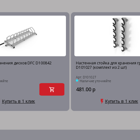
анения дисков DFC D100842
Настенная стойка для хранения 
D101027 (комплект из 2 шт)
Арт: D101027
няйте
Наличие уточняйте
481.00 р
Купить в 1 клик
Купить в 1 клик