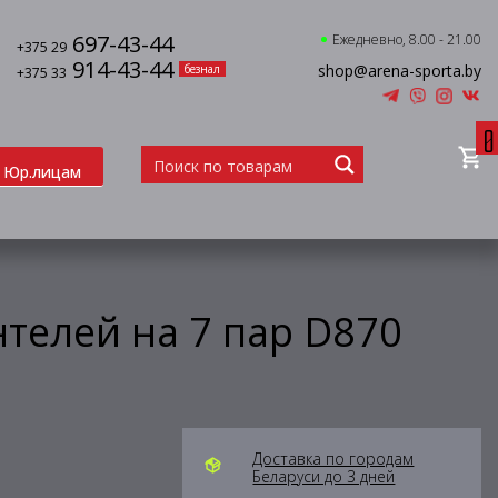
697-43-44
Ежедневно, 8.00 - 21.00
+375 29
914-43-44
shop@arena-sporta.by
безнал
+375 33
0
Юр.лицам
нтелей на 7 пар D870
Доставка по городам
Беларуси до 3 дней