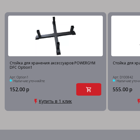
Стойка для хранения аксессуаров POWERGYM
Стойка для хр
DFC Option1
Арт: Option1
Арт: D100842
Наличие уточняйте
Наличие уточ
152.00 р
555.00 р
Купить в 1 клик