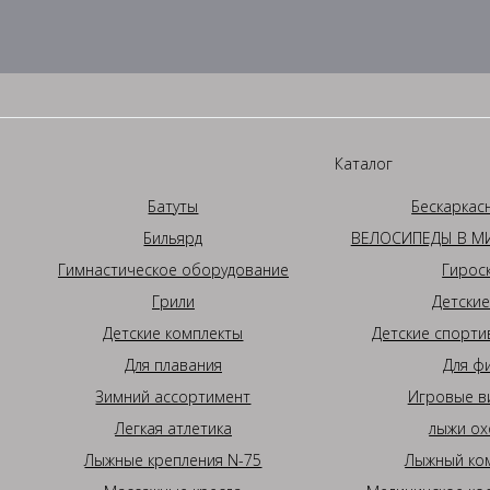
Каталог
Батуты
Бескаркас
Бильярд
ВЕЛОСИПЕДЫ В МИ
Гимнастическое оборудование
Гирос
Грили
Детские
Детские комплекты
Детские спорти
Для плавания
Для ф
Зимний ассортимент
Игровые в
Легкая атлетика
лыжи ох
Лыжные крепления N-75
Лыжный ком