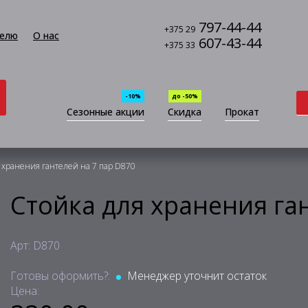
797-44-44
+375 29
елю
О нас
607-43-44
+375 33
-10%
до -50%
Сезонные акции
Скидка
Прокат
 хранения гантелей на 7 пар D870
Стойка для хранения га
Арт: D870
Готовы оформить?:
Менеджер уточнит остаток
Цена: