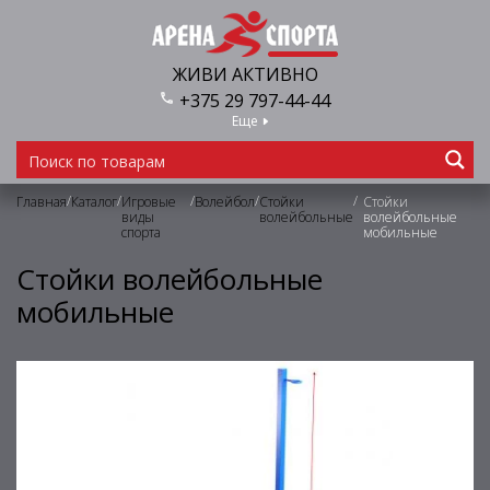
ЖИВИ АКТИВНО
+375 29 797-44-44
Еще
/
/
/
/
/
Главная
Каталог
Игровые
Волейбол
Стойки
Стойки
виды
волейбольные
волейбольные
спорта
мобильные
Стойки волейбольные
мобильные