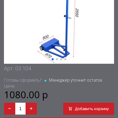
Арт: 03.104
Готовы оформить?:
Менеджер уточнит остаток
Цена:
1080.00 р
−
+
Добавить корзину