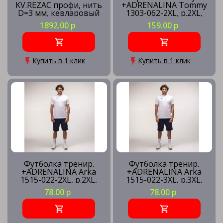
KV.REZAC профи, нить
+ADRENALINA Tommy
D=3 мм, кевларовый
1303-062-2XL, р.2XL,
трос
100% полиэстер,
1892.00 р
159.00 р
красно-синий
Купить в 1 клик
Купить в 1 клик
Футболка тренир.
Футболка тренир.
+ADRENALINA Arka
+ADRENALINA Arka
1515-022-2XL, р.2XL,
1515-022-3XL, р.3XL,
полиэстер, хлопок,
полиэстер, хлопок,
78.00 р
78.00 р
вискоза, белый
вискоза, белый