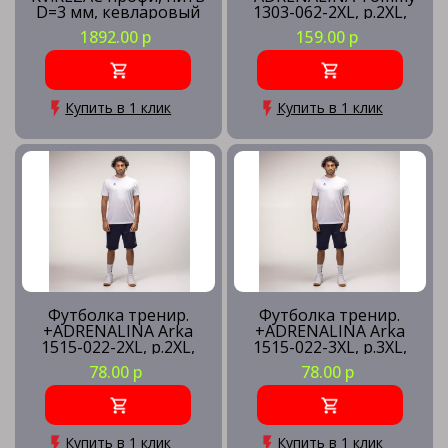
D=3 мм, кевларовый
1303-062-2XL, р.2XL,
трос
100% полиэстер,
1892.00 р
159.00 р
красно-синий
Купить в 1 клик
Купить в 1 клик
Футболка тренир.
Футболка тренир.
+ADRENALINA Arka
+ADRENALINA Arka
1515-022-2XL, р.2XL,
1515-022-3XL, р.3XL,
полиэстер, хлопок,
полиэстер, хлопок,
78.00 р
78.00 р
вискоза, белый
вискоза, белый
Купить в 1 клик
Купить в 1 клик