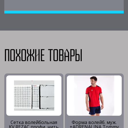
Похожие товары
Сетка волейбольная
Форма волейб. муж.
KV.REZAC профи, нить
+ADRENALINA Tommy