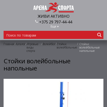
ЖИВИ АКТИВНО
+375 29 797-44-44
Еще
/
/
/
/
/
Главная
Каталог
Игровые
Волейбол
Стойки
Стойки
виды
волейбольные
волейбольные
спорта
напольные
Стойки волейбольные
напольные