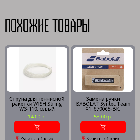
Похожие товары
Струна для теннисной
Замена ручки
ракетки WISH String
BABOLAT Syntec Team
WS-110, серый
X1, 670065-BK,
толщина 1.5 мм,
14.00 р
53.00 р
черный
Купить в 1 клик
Купить в 1 клик