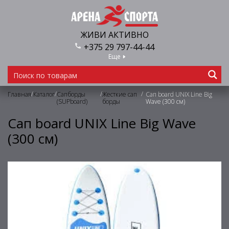
ЖИВИ АКТИВНО
+375 29 797-44-44
Еще
/
/
/
/
Главная
Каталог
Сапборды
Жесткие сап
Сап board UNIX Line Big
(SUPboard)
борды
Wave (300 см)
Сап board UNIX Line Big Wave
(300 см)