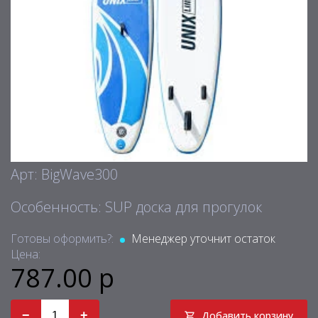
Арт: BigWave300
Особенность: SUP доска для прогулок
Готовы оформить?:
Менеджер уточнит остаток
Цена:
787.00 р
−
+
Добавить корзину