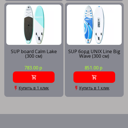
SUP board Calm Lake
SUP борд UNIX Line Big
(300 см)
Wave (300 см)
783.00 р
851.00 р
Купить в 1 клик
Купить в 1 клик