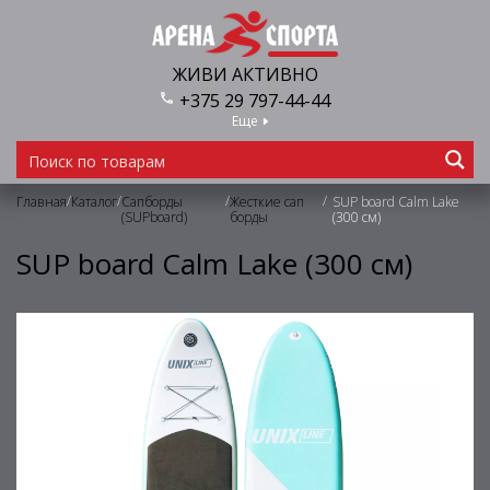
ЖИВИ АКТИВНО
+375 29 797-44-44
Еще
/
/
/
/
Главная
Каталог
Сапборды
Жесткие сап
SUP board Calm Lake
(SUPboard)
борды
(300 см)
SUP board Calm Lake (300 см)