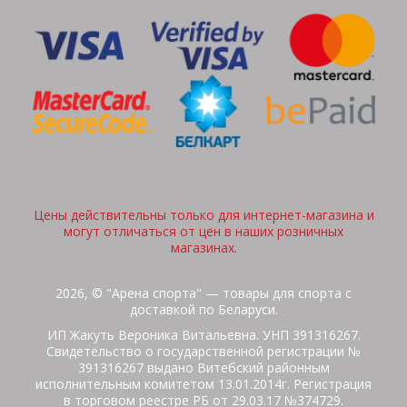
Цены действительны только для интернет-магазина и
могут отличаться от цен в наших розничных
магазинах.
2026, © "Арена спорта" — товары для спорта с
доставкой по Беларуси.
ИП Жакуть Вероника Витальевна. УНП 391316267.
Свидетельство о государственной регистрации №
391316267 выдано Витебский районным
исполнительным комитетом 13.01.2014г. Регистрация
в торговом реестре РБ от 29.03.17 №374729.