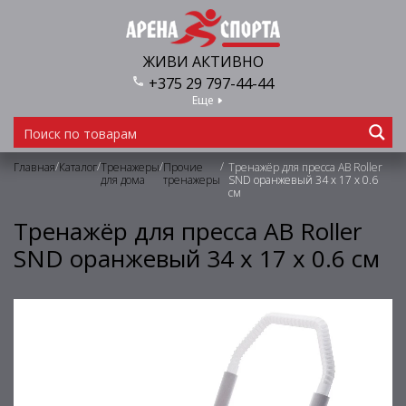
ЖИВИ АКТИВНО
+375 29 797-44-44
Еще
/
/
/
/
Главная
Каталог
Тренажеры
Прочие
Тренажёр для пресса AB Roller
для дома
тренажеры
SND оранжевый 34 х 17 x 0.6
cм
Тренажёр для пресса AB Roller
SND оранжевый 34 х 17 x 0.6 cм