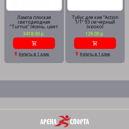
Лампа плоская
Тубус для кия "Action
светодиодная
1/1" 93 см черный
"Turnus" (ясень, цвет
(кроко)
американский орех,
3418.00 р
129.00 р
белый отражатель,
305х66х10см)
Купить в 1 клик
Купить в 1 клик