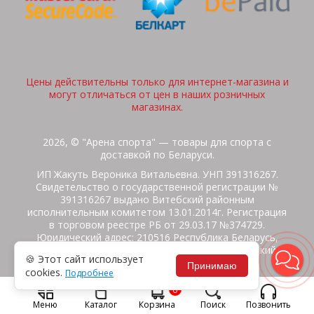
Цены действительны только для интернет-магазина и
могут отличаться от цен в наших розничных
магазинах.
2026, © "Арена спорта" — товары для спорта с
доставкой по Беларуси.
ИП Жакуть Вероника Витальевна. УНП 391316267.
Свидетельство о государственной регистрации №
391316267 выдано Витебский районным
исполнительным комитетом 13.01.2014г. Регистрация
в торговом реестре РБ от 29.03.17 №374729.
Юридический адрес: 210516 Республика Беларусь,
Витебская область, Витебский район, Бабиничский с/
🍪 Этот сайт использует
с, аг.Ольгово, ул.Школьная
Принимаю
cookies.
Подробнее
Политика защиты данных
Потребителям на заметку
0
Гарантия/Экспертиза
Обмен/Возврат
Меню
Каталог
Корзина
Поиск
Позвонить