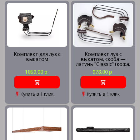
Комплект для луз с
Комплект луз с
выкатом
выкатом, скоба —
латунь "Classic" (кожа,
лён) без логотипа
1059.00 р
978.00 р
Купить в 1 клик
Купить в 1 клик