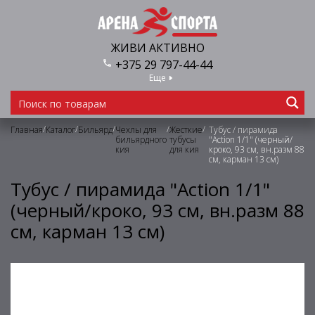
ЖИВИ АКТИВНО
+375 29 797-44-44
Еще
/
/
/
/
/
Главная
Каталог
Бильярд
Чехлы для
Жесткие
Тубус / пирамида
бильярдного
тубусы
"Action 1/1" (черный/
кия
для кия
кроко, 93 см, вн.разм 88
см, карман 13 см)
Тубус / пирамида "Action 1/1"
(черный/кроко, 93 см, вн.разм 88
см, карман 13 см)