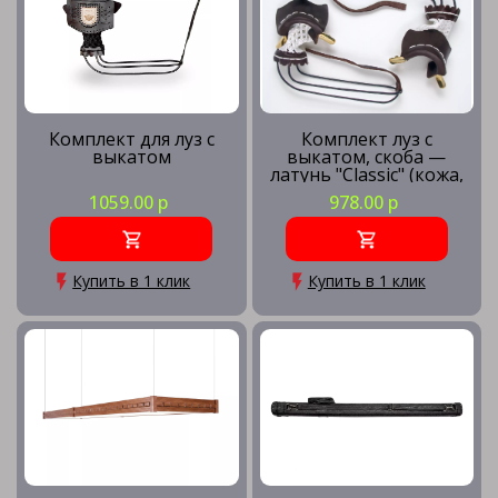
Комплект для луз с
Комплект луз с
выкатом
выкатом, скоба —
латунь "Classic" (кожа,
лён) без логотипа
1059.00 р
978.00 р
Купить в 1 клик
Купить в 1 клик