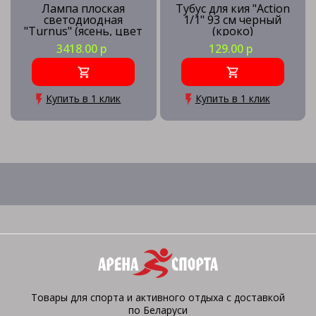
Лампа плоская
Тубус для кия "Action
светодиодная
1/1" 93 см черный
"Turnus" (ясень, цвет
(кроко)
американский орех,
3418.00 р
129.00 р
белый отражатель,
305х66х10см)
Купить в 1 клик
Купить в 1 клик
Товары для спорта и активного отдыха с доставкой
по Беларуси