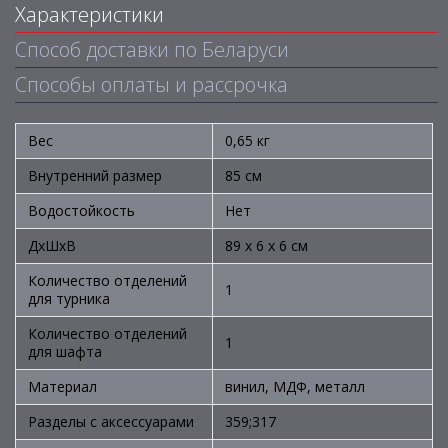
Характеристики
Способ доставки по Беларуси
Способы оплаты и рассрочка
Вес
0,65 кг
Внутренний размер
85 см
Водостойкость
Нет
ДхШхВ
89 х 6 х 6 см
Количество отделений
1
для турника
Количество отделений
1
для шафта
Материал
винил, МДФ, металл
Разделы с аксессуарами
359;317