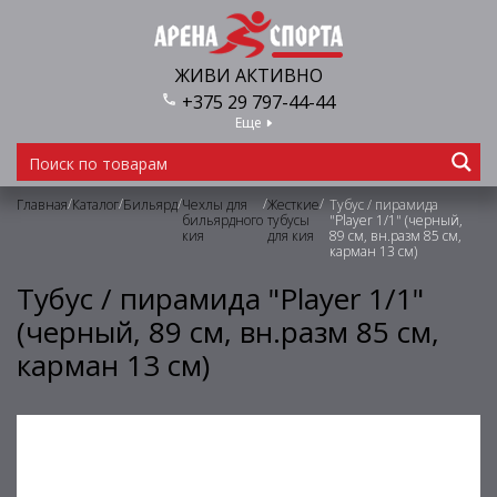
ЖИВИ АКТИВНО
+375 29 797-44-44
Еще
/
/
/
/
/
Главная
Каталог
Бильярд
Чехлы для
Жесткие
Тубус / пирамида
бильярдного
тубусы
"Player 1/1" (черный,
кия
для кия
89 см, вн.разм 85 см,
карман 13 см)
Тубус / пирамида "Player 1/1"
(черный, 89 см, вн.разм 85 см,
карман 13 см)