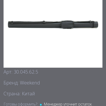
Арт: 30.045.62.5
Бренд: Weekend
Страна: Китай
Готовы оформить?:
Менеджер уточнит остаток