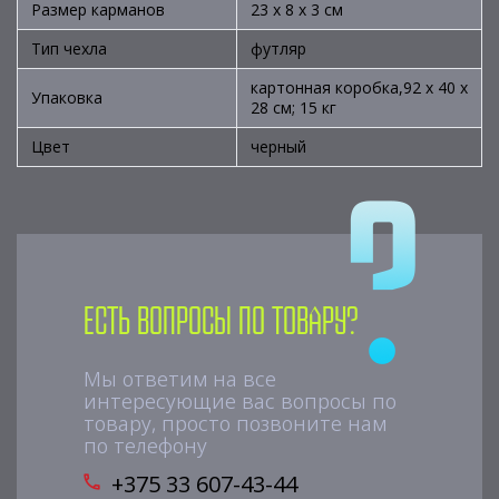
Размер карманов
23 х 8 х 3 см
Тип чехла
футляр
картонная коробка,92 х 40 х
Упаковка
28 см; 15 кг
Цвет
черный
Есть вопросы по товару?
Мы ответим на все
интересующие вас вопросы по
товару, просто позвоните нам
по телефону
+375 33 607-43-44