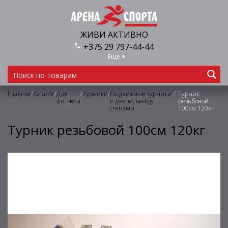
ЖИВИ АКТИВНО
+375 29 797-44-44
Еще
/
/
/
/
/
Главная
Каталог
Для
Турники
Раздвижные турники
Турник
фитнеса
в двери, между
резьбовой
стенами
100см 120кг
Турник резьбовой 100см 120кг