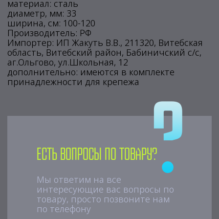
материал: сталь
диаметр, мм: 33
ширина, см: 100-120
Производитель: РФ
Импортер: ИП Жакуть В.В., 211320, Витебская
область, Витебский район, Бабиничский с/с,
аг.Ольгово, ул.Школьная, 12
дополнительно: имеются в комплекте
принадлежности для крепежа
Есть вопросы по товару?
Мы ответим на все
интересующие вас вопросы по
товару, просто позвоните нам
по телефону