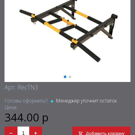
Арт: RecTN3
Готовы оформить?:
Менеджер уточнит остаток
Цена:
344.00 р
−
+
Добавить корзину