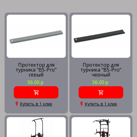
Протектор для
Протектор для
турника "BS-Pro"
турника "BS-Pro"
серый
черный
36.00 р
36.00 р
Купить в 1 клик
Купить в 1 клик