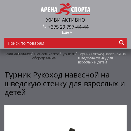
ЖИВИ АКТИВНО
+375 29 797-44-44
Еще
/
/
/
/
Главная
Каталог
Гимнастическое
Турники
Турник Рукоход навесной на
оборудование
шведскую стенку для
взрослых и детей
Турник Рукоход навесной на
шведскую стенку для взрослых и
детей